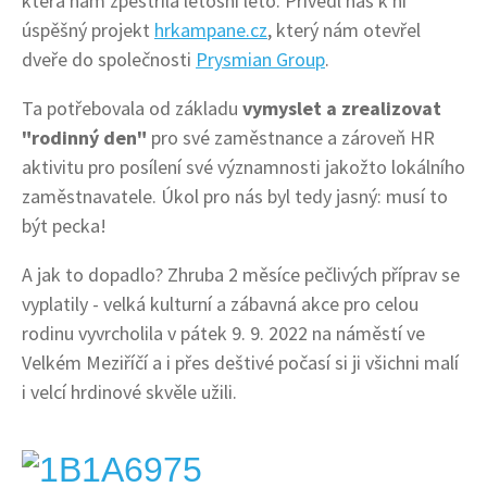
která nám zpestřila letošní léto. Přivedl nás k ní
úspěšný projekt
hrkampane.cz
, který nám otevřel
dveře do společnosti
Prysmian Group
.
Ta potřebovala od základu
vymyslet a zrealizovat
"rodinný den"
pro své zaměstnance a zároveň HR
aktivitu pro posílení své významnosti jakožto lokálního
zaměstnavatele. Úkol pro nás byl tedy jasný: musí to
být pecka!
A jak to dopadlo? Zhruba 2 měsíce pečlivých příprav se
vyplatily - velká kulturní a zábavná akce pro celou
rodinu vyvrcholila v pátek 9. 9. 2022 na náměstí ve
Velkém Meziříčí a i přes deštivé počasí si ji všichni malí
i velcí hrdinové skvěle užili.