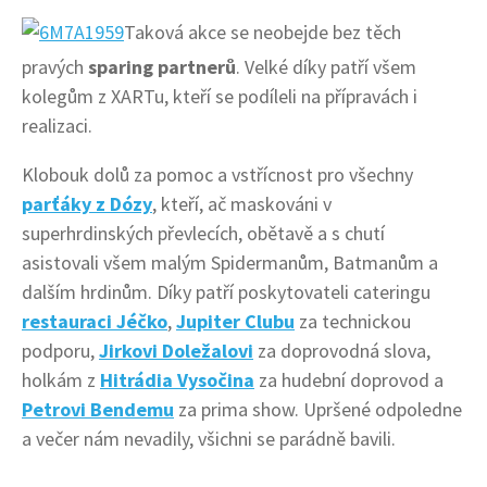
Taková akce se neobejde bez těch
pravých
sparing partnerů
. Velké díky patří všem
kolegům z XARTu, kteří se podíleli na přípravách i
realizaci.
Klobouk dolů za pomoc a vstřícnost pro všechny
parťáky z Dózy
, kteří, ač maskováni v
superhrdinských převlecích, obětavě a s chutí
asistovali všem malým Spidermanům, Batmanům a
dalším hrdinům. Díky patří poskytovateli cateringu
restauraci Jéčko
,
Jupiter Clubu
za technickou
podporu,
Jirkovi Doležalovi
za doprovodná slova,
holkám z
Hitrádia Vysočina
za hudební doprovod a
Petrovi Bendemu
za prima show. Upršené odpoledne
a večer nám nevadily, všichni se parádně bavili.