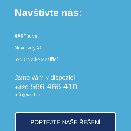
Navštivte nás:
XART s.r.o.
Novosady 40
594 01 Velké Meziříčí
Jsme vám k dispozici
566 466 410
+420
info@xart.cz
POPTEJTE NAŠE ŘEŠENÍ