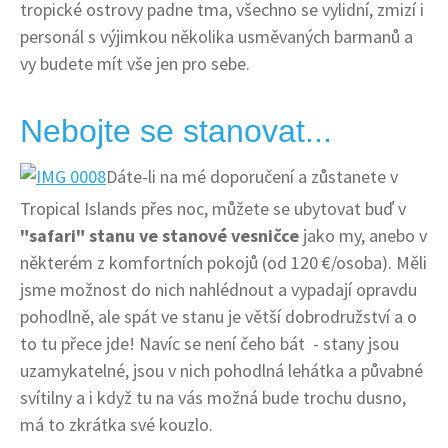
tropické ostrovy padne tma, všechno se vylidní, zmizí i
personál s výjimkou několika usměvaných barmanů a
vy budete mít vše jen pro sebe.
Nebojte se stanovat...
Dáte-li na mé doporučení a zůstanete v
Tropical Islands přes noc, můžete se ubytovat buď v
"safari" stanu ve stanové vesničce
jako my, anebo v
některém z komfortních pokojů (od 120 €/osoba). Měli
jsme možnost do nich nahlédnout a vypadají opravdu
pohodlně, ale spát ve stanu je větší dobrodružství a o
to tu přece jde! Navíc se není čeho bát - stany jsou
uzamykatelné, jsou v nich pohodlná lehátka a půvabné
svítilny a i když tu na vás možná bude trochu dusno,
má to zkrátka své kouzlo.