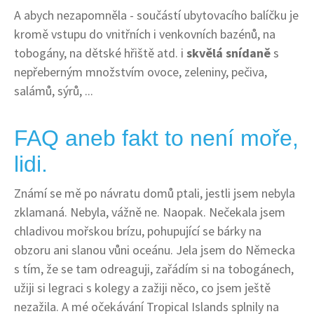
A abych nezapomněla - součástí ubytovacího balíčku je
kromě vstupu do vnitřních i venkovních bazénů, na
tobogány, na dětské hřiště atd. i
skvělá snídaně
s
nepřeberným množstvím ovoce, zeleniny, pečiva,
salámů, sýrů, ...
FAQ aneb fakt to není moře,
lidi.
Známí se mě po návratu domů ptali, jestli jsem nebyla
zklamaná. Nebyla, vážně ne. Naopak. Nečekala jsem
chladivou mořskou brízu, pohupující se bárky na
obzoru ani slanou vůni oceánu. Jela jsem do Německa
s tím, že se tam odreaguji, zařádím si na tobogánech,
užiji si legraci s kolegy a zažiji něco, co jsem ještě
nezažila. A mé očekávání Tropical Islands splnily na