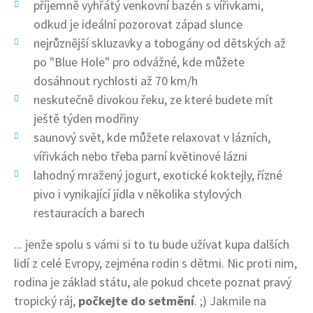
příjemně vyhřátý venkovní bazén s vířivkami,
odkud je ideální pozorovat západ slunce
nejrůznější skluzavky a tobogány od dětských až
po "Blue Hole" pro odvážné, kde můžete
dosáhnout rychlosti až 70 km/h
neskutečně divokou řeku, ze které budete mít
ještě týden modřiny
saunový svět, kde můžete relaxovat v lázních,
vířivkách nebo třeba parní květinové lázni
lahodný mražený jogurt, exotické koktejly, řízné
pivo i vynikající jídla v několika stylových
restauracích a barech
... jenže spolu s vámi si to tu bude užívat kupa dalších
lidí z celé Evropy, zejména rodin s dětmi. Nic proti nim,
rodina je základ státu, ale pokud chcete poznat pravý
tropický ráj,
počkejte do setmění
. ;) Jakmile na