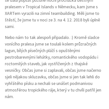
se dala popsat pozdně noční procházka deštným
pralesem v Tropical Islands v Německu, kam jsme s
XARTem vyrazili na zimní teambuilding. Měli jsme to
štěstí, že jsme tu v noci ze 3. na 4. 12. 2018 byli úplně
sami.
Nebo nám to tak alespoň připadalo. :) Kromě sladce
vonícího pralesa jsme se toulali kolem průzračných
lagun, bílých písečných pláží s opuštěnými
pestrobarevnými lehátky, romantického vodopádu i
roztomilých staveb, jak vystřižených z thajské
vesničky. Občas jsme si zaplavali, občas jsme načerno
sjeli nějakou skluzavku, občas jsme si jen tak lehli do
vyhřátého písku a nechali se unášet podmanivou
atmosférou tropického ráje, který v tu chvíli patřil jen
nám.