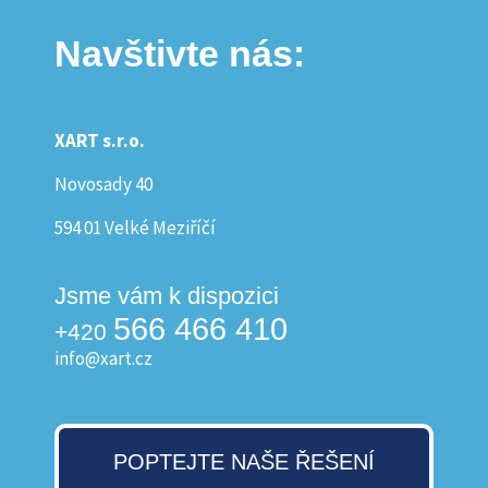
Navštivte nás:
XART s.r.o.
Novosady 40
594 01 Velké Meziříčí
Jsme vám k dispozici
566 466 410
+420
info@xart.cz
POPTEJTE NAŠE ŘEŠENÍ