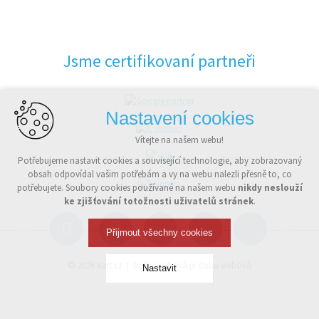
Jsme certifikovaní partneři
Nastavení cookies
Vítejte na našem webu!
Potřebujeme nastavit cookies a související technologie, aby zobrazovaný
obsah odpovídal vašim potřebám a vy na webu nalezli přesně to, co
potřebujete. Soubory cookies používané na našem webu
nikdy neslouží
ke zjišťování totožnosti uživatelů stránek
.
Přijmout všechny cookies
© 2026
xart.cz
Doba webová je doba webová
Nastavit
Technická cookies