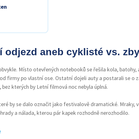
cen
 odjezd aneb cyklisté vs. zb
obvykle. Místo otevřených notebooků se řešila kola, batohy, 
od firmy po vlastní ose. Ostatní dojeli auty a postarali se o 
 bez kterých by Letní filmová noc nebyla úplná.
eré by se dalo označit jako festivalově dramatické. Mraky, v
ehrady a nálada, kterou pár kapek rozhodně nerozhodilo.
e