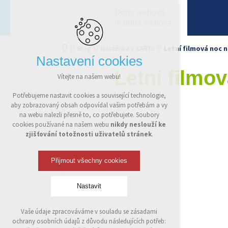
Doba webová
je doba webová
Blog
Nástěnka v XARTu
Letní filmová noc 
Nastavení cookies
Letní filmo
Vítejte na našem webu!
Potřebujeme nastavit cookies a související technologie,
aby zobrazovaný obsah odpovídal vašim potřebám a vy
na webu nalezli přesně to, co potřebujete. Soubory
cookies používané na našem webu
nikdy neslouží ke
zjišťování totožnosti uživatelů stránek
.
Přijmout všechny cookies
Nastavit
Vaše údaje zpracováváme v souladu se zásadami
Technická cookies
ochrany osobních údajů z důvodu následujících potřeb:
nutná pro provozování webu