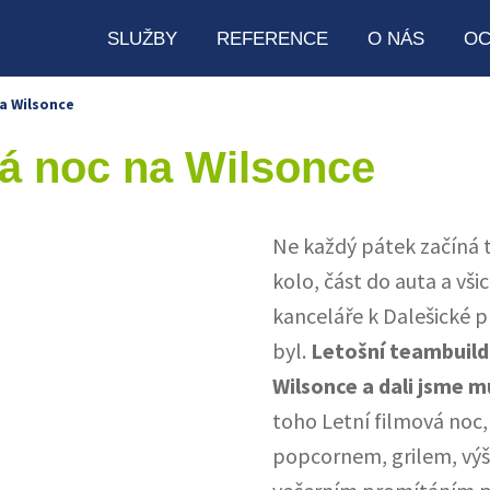
SLUŽBY
REFERENCE
O NÁS
OC
na Wilsonce
vá noc na Wilsonce
Ne každý pátek začíná 
kolo, část do auta a vši
kanceláře k Dalešické p
byl.
Letošní teambuildi
Wilsonce a dali jsme 
toho Letní filmová noc,
popcornem, grilem, výš