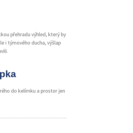
ckou přehradu výhled, který by
ale i týmového ducha, výšlap
vili.
apka
rého do kelímku a prostor jen