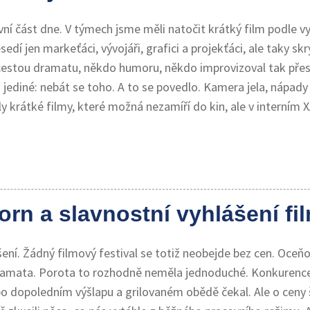
vní část dne. V týmech jsme měli natočit krátký film podle v
dí jen markeťáci, vývojáři, grafici a projekťáci, ale taky skr
 cestou dramatu, někdo humoru, někdo improvizoval tak přesvě
o jediné: nebát se toho. A to se povedlo. Kamera jela, nápady 
kly krátké filmy, které možná nezamíří do kin, ale v interní
orn a slavnostní vyhlášení f
ení. Žádný filmový festival se totiž neobejde bez cen. Oceňo
amata. Porota to rozhodně neměla jednoduché. Konkurence b
 po dopoledním výšlapu a grilovaném obědě čekal. Ale o ceny 