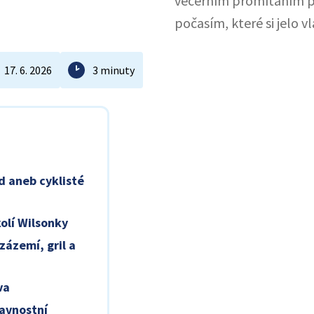
večerním promítáním p
počasím, které si jelo vl
17. 6. 2026
3 minuty
d aneb cyklisté
kolí Wilsonky
zázemí, gril a
va
lavnostní