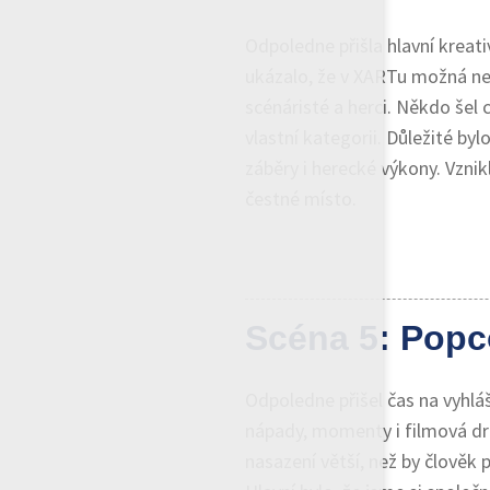
Odpoledne přišla hlavní kreati
ukázalo, že v XARTu možná nese
scénáristé a herci. Někdo šel
vlastní kategorii. Důležité byl
záběry i herecké výkony. Vzni
čestné místo.
Scéna 5: Popc
Odpoledne přišel čas na vyhláš
nápady, momenty i filmová dr
nasazení větší, než by člověk