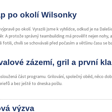
ap po okolí Wilsonky
pravě po okolí. Vyrazili jsme k vyhlídce, odkud je na Daleši
áběr. A protože správný teambuilding má prověřit nejen nohy, 
víli fotili, chvíli se schovávali před počasím a většinu času se ba
valové zázemí, gril a první kl
sloužená část programu. Grilování, společný oběd, něco dob
briefů a bez ještě to dneska pošlu.
ová výzva