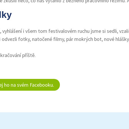
ně zkusili něco, co nás vytáhlo z běžného pracovního režimu. A
lky
í, vyhlášení i všem tom festivalovém ruchu jsme si sedli, vzal
 odvezli fotky, natočené filmy, pár mokrých bot, nové hlášky
kračování příště.
lej ho na svém Facebooku.