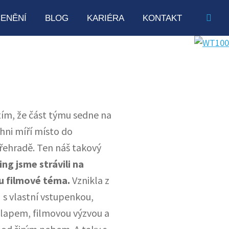
ENĚNÍ
BLOG
KARIÉRA
KONTAKT
tím, že část týmu sedne na
chni míří místo do
řehradě. Ten náš takový
ng jsme strávili na
mu filmové téma.
Vznikla z
 s vlastní vstupenkou,
lapem, filmovou výzvou a