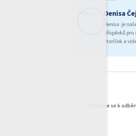
Denisa Če
Denisa je naše
příspěvků pro 
storíček a vid
Přihlaste se k odbě