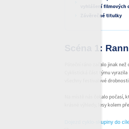
vyhlášení filmových 
Závěrečné titulky
Scéna 1: Ranní
Páteční ráno začalo jinak než 
Cyklistická část týmu vyrazila 
všechny festivalové drobnosti,
Na místě nás čekalo počasí, kt
krásné výhledy, lesy kolem př
Dojezd cyklo-skupiny do cíl