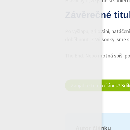
Hlavní bylo, že jsme si společ
Závěrečné titu
Po výšlapu, grilování, natáčen
doběhnout. Z Wilsonky jsme si
The End. Nebo možná spíš: po
Zaujal tě tento článek? Sdí
Autor článku