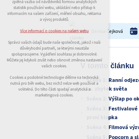
zpětná vazba od návštěvníků formou analytických
udržení kontextu stránek (session): případná
statistik používání webu, ukládání nebo přístup k
přihlášení, volby jazyka, apod.
informacím na vašem zařízení, měření obsahu, reklama
a vývoj produktů.
Volitelná cookies
analytická pro anonymizované vyhodnocení
Denisa Čejková
Více informací o cookies na našem webu
návštěvnosti
marketingová cookies (Google)
Správci vašich údajů bude naše společnost, jakož i naši
důvěryhodní partneři, se kterými neustále
Více informací o cookies na našem webu
spolupracujeme. Vyjádření souhlasu je dobrovolné.
Můžete jej kdykoli zrušit nebo obnovit změnou nastavení
V tomto článku
vašich cookies.
Přijmout všechny cookies
Cookies a podobné technologie dělíme na technická:
Scéna 1: Ranní odjez
nutná pro běh webu, bez nichž nelze web používat a
vs. zbytek světa
Odmítnout vše
volitelná. Do této části spadají analytická a
marketingová cookies.
Scéna 2: Výšlap po o
Scéna 3: Festivalové 
první klapka
Scéna 4: Filmová výz
Scéna 5: Popcorn a s