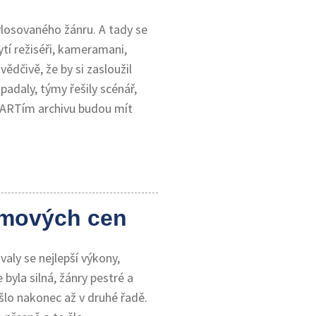
ylosovaného žánru. A tady se
ytí režiséři, kameramani,
dčivě, že by si zasloužil
padaly, týmy řešily scénář,
m XARTím archivu budou mít
ilmových cen
valy se nejlepší výkony,
yla silná, žánry pestré a
šlo nakonec až v druhé řadě.