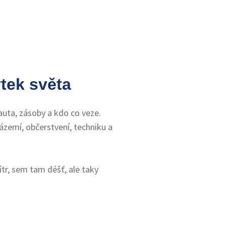
ytek světa
auta, zásoby a kdo co veze.
zázemí, občerstvení, techniku a
ítr, sem tam déšť, ale taky