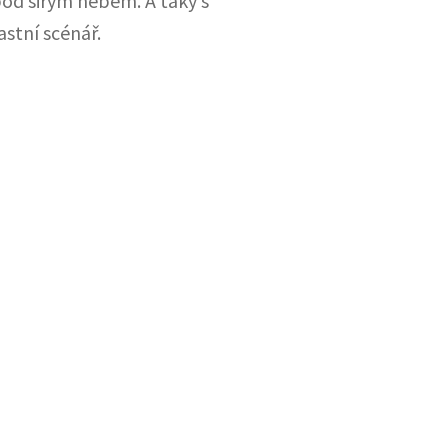
od širým nebem. A taky s
astní scénář.