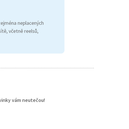
ě zejména neplacených
ítě, včetně reelsů,
ovinky vám neutečou!