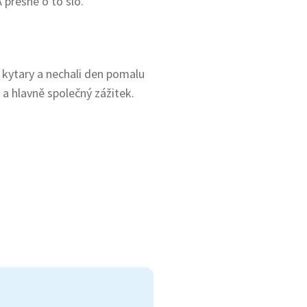
 přesně o to šlo.
i kytary a nechali den pomalu
 a hlavně společný zážitek.