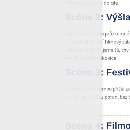
Scéna 2: Výšl
Dopoledne patřilo průzkumné vý
si zasloužil vlastní filmový z
splnil obojí. Chvíli jsme šli, ch
Scéna 3: Festi
Po návratu do kempu přišla za
tak být spolu. Bez porad, bez 
Scéna 4: Film