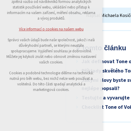
zpětná vazba od návštěvníků formou analytických
udržení kontextu stránek (session): případná
statistik používání webu, ukládání nebo přístup k
přihlášení, volby jazyka, apod.
informacím na vašem zařízení, měření obsahu, reklama
Napsal Michaela Kosič
a vývoj produktů.
Volitelná cookies
analytická pro anonymizované vyhodnocení
Více informací o cookies na našem webu
návštěvnosti
marketingová cookies (Google)
Správci vašich údajů bude naše společnost, jakož i naši
důvěryhodní partneři, se kterými neustále
V tomto článku
Více informací o cookies na našem webu
spolupracujeme. Vyjádření souhlasu je dobrovolné.
Můžete jej kdykoli zrušit nebo obnovit změnou nastavení
Jak definovat Tone o
vašich cookies.
Přijmout všechny cookies
Příklady skvělého To
Cookies a podobné technologie dělíme na technická:
nutná pro běh webu, bez nichž nelze web používat a
Jakými slovy byste 
Odmítnout vše
volitelná. Do této části spadají analytická a
nejlépe popsali?
marketingová cookies.
Testujte a vyvarujte
Checklist Tone of Vo