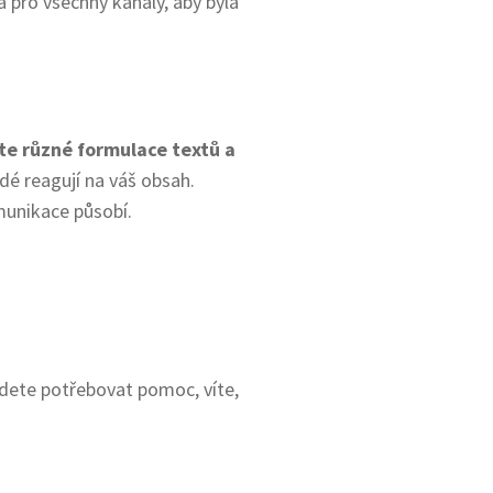
 pro všechny kanály, aby byla
te různé formulace textů a
lidé reagují na váš obsah.
munikace působí.
ete potřebovat pomoc, víte,