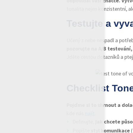
odpovídal vaší značce.
Vytv
tonalita nejen konzistentní, al
Testujte a vyv
Učený z nebe nespadl a potřebu
pozorujte na A/B testování,
Jděte cestou dotazníků a ptej
Checklist Tone
Pojďme si to shrnout a dolad
kde nás
najít
.
Definujte,
jak chcete půso
Popište
styl komunikace
(