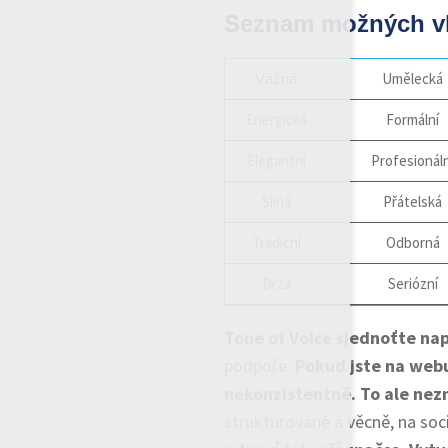
Seznam možných vla
Umělecká
Vážná
Energická
Formální
Elegantní
Profesionáln
Silná
Přátelská
Tradiční
Odborná
Drzá
Seriózní
Tone of Voice sjednoťte nap
podpoře.
Pokud jste na webu
nekonzistentně.
To ale nez
strukturovaně a věcně, na soci