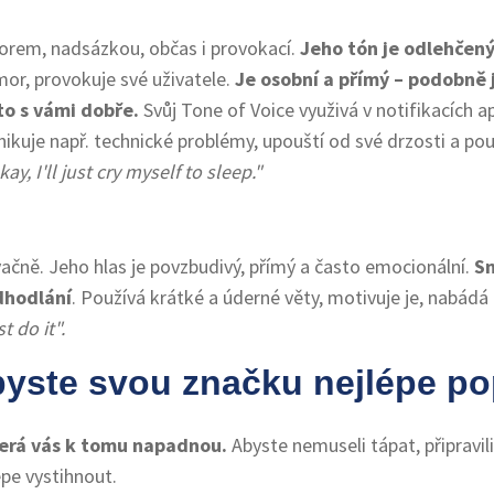
rem, nadsázkou, občas i provokací.
Jeho tón je odlehčený,
or, provokuje své uživatele.
Je osobní a přímý – podobně 
o s vámi dobře.
Svůj Tone of Voice využivá v notifikacích ap
nikuje např. technické problémy, upouští od své drzosti a po
ay, I'll just cry myself to sleep."
ačně. Jeho hlas je povzbudivý, přímý a často emocionální.
Sn
odhodlání
. Používá krátké a úderné věty, motivuje je, nabádá 
st do it".
byste svou značku nejlépe po
terá vás k tomu napadnou.
Abyste nemuseli tápat, připravil
pe vystihnout.