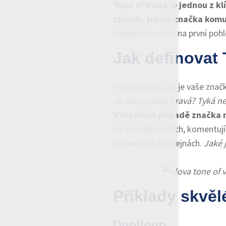
Tone of Voice je jednou z kl
způsob, jakým značka komun
zákazníci poznat na první pohle
Jak definovat 
Představte si, že je vaše znač
Je vážná nebo hravá? Tyká ne
V ideálním případě značka 
na sociálních sítích, komentu
kamenných prodejnách.
Jaké 
Příklady skvěl
Duolingo