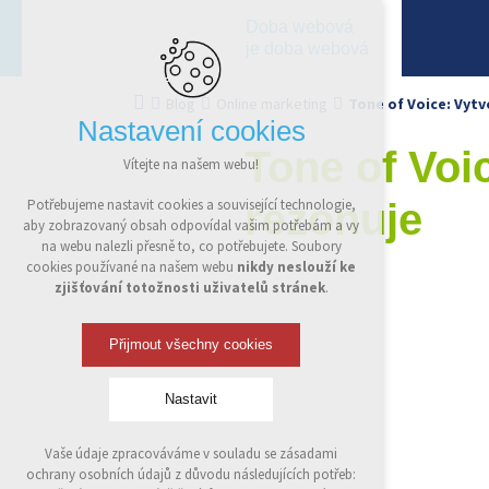
Doba webová
je doba webová
Blog
Online marketing
Tone of Voice: Vytv
Nastavení cookies
Tone of Voic
Vítejte na našem webu!
rezonuje
Potřebujeme nastavit cookies a související technologie,
aby zobrazovaný obsah odpovídal vašim potřebám a vy
na webu nalezli přesně to, co potřebujete. Soubory
cookies používané na našem webu
nikdy neslouží ke
zjišťování totožnosti uživatelů stránek
.
Přijmout všechny cookies
Nastavit
Vaše údaje zpracováváme v souladu se zásadami
Technická cookies
ochrany osobních údajů z důvodu následujících potřeb:
nutná pro provozování webu