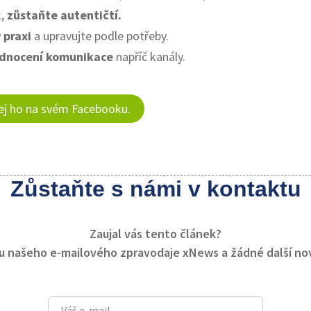
k,
zůstaňte autentičtí.
 praxi
a upravujte podle potřeby.
ednocení
komunikace
napříč kanály.
lej ho na svém Facebooku.
Zůstaňte s námi v kontaktu
Zaujal vás tento článek?
ru našeho e-mailového zpravodaje xNews a žádné další n