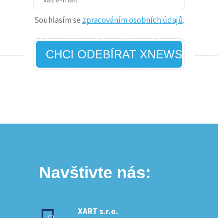
Souhlasím se
zpracováním osobních údajů
.
CHCI ODEBÍRAT XNEWS
Navštivte nás:
XART s.r.o.