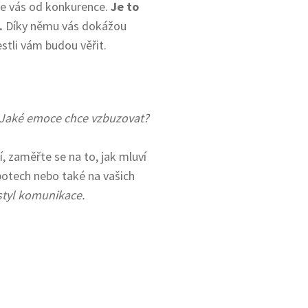
je vás od konkurence.
Je to
.
Díky němu vás dokážou
estli vám budou věřit.
? Jaké emoce chce vzbuzovat?
í, zaměřte se na to, jak mluví
tbotech nebo také na vašich
 styl komunikace.