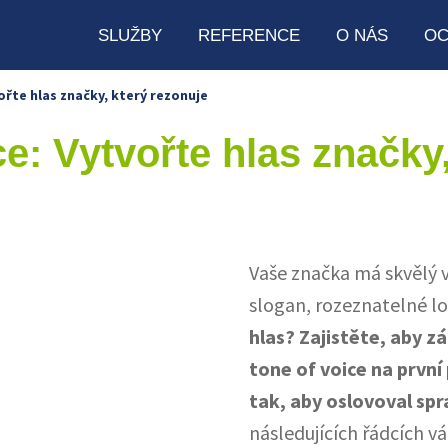
SLUŽBY
REFERENCE
O NÁS
OC
ořte hlas značky, který rezonuje
e: Vytvořte hlas značky,
Vaše značka má skvělý vi
slogan, rozeznatelné l
hlas? Zajistěte, aby z
tone of voice na první
tak, aby oslovoval sp
následujících řádcích 