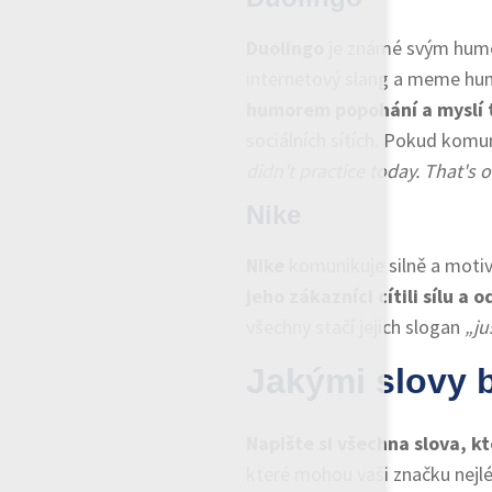
Duolingo
je známé svým humo
internetový slang a meme hum
humorem popohání a myslí t
sociálních sítích. Pokud komu
didn't practice today. That's ok
Nike
Nike
komunikuje silně a motiv
jeho zákazníci cítili sílu a 
všechny stačí jejich slogan
„ju
Jakými slovy 
Napište si všechna slova, k
které mohou vaši značku nejlé