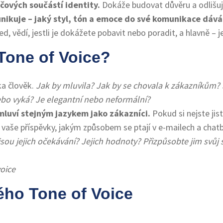
íčových součástí identity.
Dokáže budovat důvěru a odlišu
ikuje – jaký styl, tón a emoce do své komunikace dává
d, vědí, jestli je dokážete pobavit nebo poradit, a hlavně – j
Tone of Voice?
ka člověk.
Jak by mluvila? Jak by se chovala k zákazníkům
bo vyká? Je elegantní nebo neformální?
mluví stejným jazykem jako zákazníci.
Pokud si nejste jist
jí vaše příspěvky, jakým způsobem se ptají v e-mailech a cha
jsou jejich očekávání? Jejich hodnoty? Přizpůsobte jim svůj
ého Tone of Voice