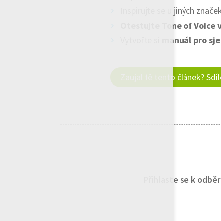
Inspirujte se u jiných znače
Otestujte Tone of Voice v
Vytvořte si
manuál pro sj
Zaujal tě tento článek? Sdí
Přihlaste se k odbě