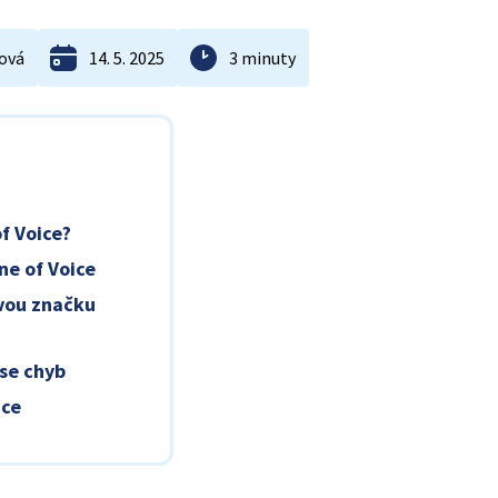
ová
14. 5. 2025
3 minuty
f Voice?
ne of Voice
svou značku
 se chyb
ice