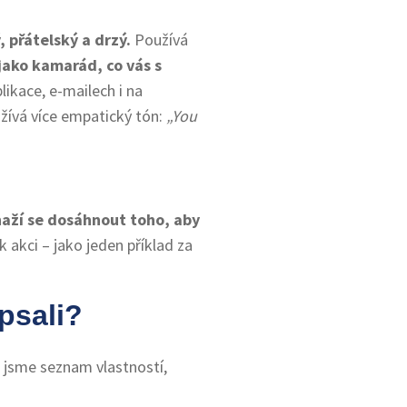
 přátelský a drzý.
Používá
jako kamarád, co vás s
likace, e-mailech i na
užívá více empatický tón:
„You
aží se dosáhnout toho, aby
k akci – jako jeden příklad za
psali?
i jsme seznam vlastností,