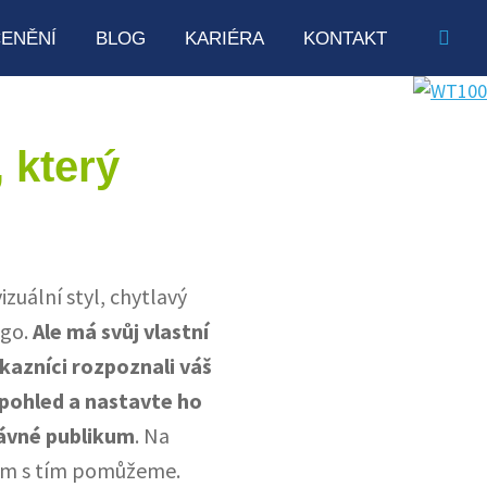
ENĚNÍ
BLOG
KARIÉRA
KONTAKT
 který
zuální styl, chytlavý
ogo.
Ale má svůj vlastní
ákazníci rozpoznali váš
 pohled a nastavte ho
rávné publikum
. Na
vám s tím pomůžeme.