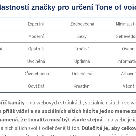
stností značky pro určení Tone of voi
Expertní
Zodpovědná
Minimalist
Moderní
Sexy
Sebevědo
í
Opatrná
Trpělivá
Osobní
Uvolněná
Upřímná
Informati
Důvěryhodná
Odlehčená
Zábavn
Odvážná
Kreativní
Věcná
říč kanály
– na webových stránkách, sociálních sítích i ve v
 příliš vážní a na sociálních sítích házíte jedno meme z
namená, že tonalita musí být všude stejná
– na webu je i
álních sítích zvolit odlehčenější tón.
Důležité je, aby celko