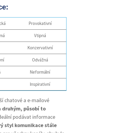
ce:
ická
Provokativní
má
Vtipná
Konzervativní
vní
Odvážná
á
Neformální
Inspirativní
aší chatové a e-mailové
a druhým, působí to
deální podávat informace
vý styl komunikace stále