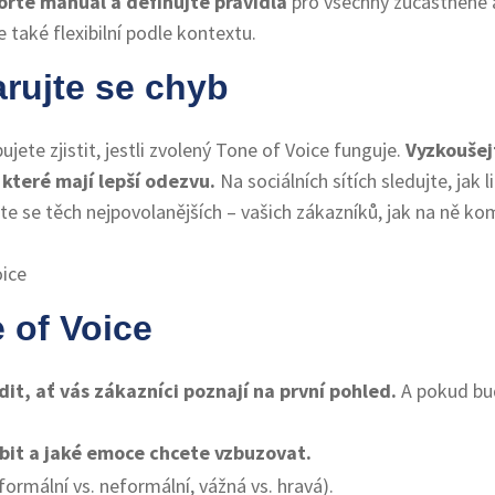
ořte manuál a definujte pravidla
pro všechny zúčastněné a
e také flexibilní podle kontextu.
arujte se chyb
jete zjistit, jestli zvolený Tone of Voice funguje.
Vyzkoušej
 které mají lepší odezvu.
Na sociálních sítích sledujte, jak 
te se těch nejpovolanějších – vašich zákazníků, jak na ně ko
 of Voice
it, ať vás zákazníci poznají na první pohled.
A pokud bud
bit a jaké emoce chcete vzbuzovat.
formální vs. neformální, vážná vs. hravá).