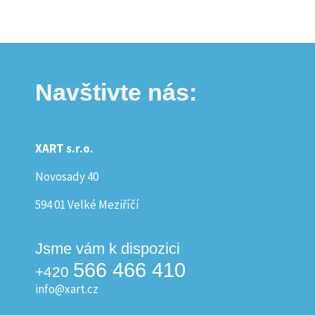
Navštivte nás:
XART s.r.o.
Novosady 40
594 01 Velké Meziříčí
Jsme vám k dispozici
566 466 410
+420
info@xart.cz