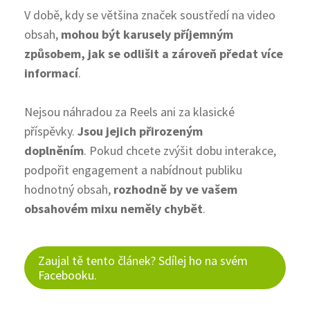
V době, kdy se většina značek soustředí na video
obsah,
mohou být karusely příjemným
způsobem, jak se odlišit a zároveň předat více
informací
.
Nejsou náhradou za Reels ani za klasické
příspěvky.
Jsou jejich přirozeným
doplněním
. Pokud chcete zvýšit dobu interakce,
podpořit engagement a nabídnout publiku
hodnotný obsah,
rozhodně by ve vašem
obsahovém mixu neměly chybět
.
Zaujal tě tento článek? Sdílej ho na svém
Facebooku.