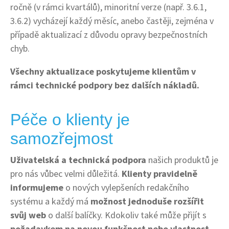
ročně (v rámci kvartálů), minoritní verze (např. 3.6.1,
3.6.2) vycházejí každý měsíc, anebo častěji, zejména v
případě aktualizací z důvodu opravy bezpečnostních
chyb.
Všechny aktualizace poskytujeme klientům v
rámci technické podpory bez dalších nákladů.
Péče o klienty je
samozřejmost
Uživatelská a technická podpora
našich produktů je
pro nás vůbec velmi důležitá.
Klienty pravidelně
informujeme
o nových vylepšeních redakčního
systému a každý má
možnost jednoduše rozšířit
svůj web
o další balíčky. Kdokoliv také může přijít s
požadavkem na novou funkčnost nebo vlastnost