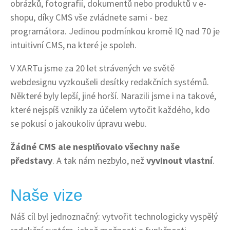
obrázků, fotografií, dokumentů nebo produktů v e-
shopu, díky CMS vše zvládnete sami - bez
programátora. Jedinou podmínkou kromě IQ nad 70 je
intuitivní CMS, na které je spoleh.
V XARTu jsme za 20 let strávených ve světě
webdesignu vyzkoušeli desítky redakčních systémů.
Některé byly lepší, jiné horší. Narazili jsme i na takové,
které nejspíš vznikly za účelem vytočit každého, kdo
se pokusí o jakoukoliv úpravu webu.
Žádné CMS ale nesplňovalo všechny naše
představy
. A tak nám nezbylo, než
vyvinout vlastní
.
Naše vize
Náš cíl byl jednoznačný: vytvořit technologicky vyspělý