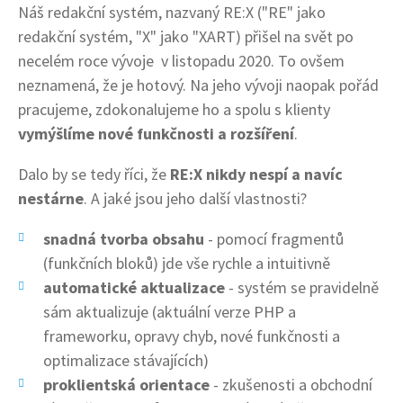
Náš redakční systém, nazvaný RE:X ("RE" jako
redakční systém, "X" jako "XART) přišel na svět po
necelém roce vývoje v listopadu 2020. To ovšem
neznamená, že je hotový. Na jeho vývoji naopak pořád
pracujeme, zdokonalujeme ho a spolu s klienty
vymýšlíme nové funkčnosti a rozšíření
.
Dalo by se tedy říci, že
RE:X nikdy nespí a navíc
nestárne
. A jaké jsou jeho další vlastnosti?
snadná tvorba obsahu
- pomocí fragmentů
(funkčních bloků) jde vše rychle a intuitivně
automatické aktualizace
- systém se pravidelně
sám aktualizuje (aktuální verze PHP a
frameworku, opravy chyb, nové funkčnosti a
optimalizace stávajících)
proklientská orientace
- zkušenosti a obchodní