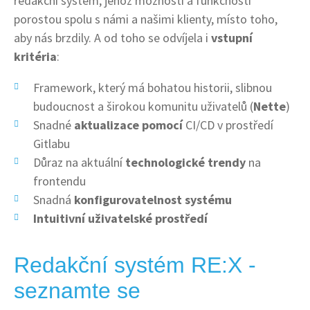
redakční systém, jehož možnosti a funkčnosti
porostou spolu s námi a našimi klienty, místo toho,
aby nás brzdily. A od toho se odvíjela i
vstupní
kritéria
:
Framework, který má bohatou historii, slibnou
budoucnost a širokou komunitu uživatelů (
Nette
)
Snadné
aktualizace pomocí
CI/CD v prostředí
Gitlabu
Důraz na aktuální
technologické trendy
na
frontendu
Snadná
konfigurovatelnost systému
Intuitivní uživatelské prostředí
Redakční systém RE:X -
seznamte se