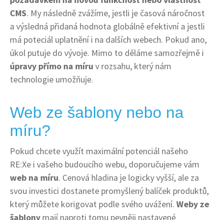
CMS
. My následně zvážíme, jestli je časová náročnost
a výsledná přidaná hodnota globálně efektivní a jestli
má poteciál uplatnění i na dalších webech. Pokud ano,
úkol putuje do vývoje. Mimo to děláme samozřejmě i
úpravy přímo na míru
v rozsahu, který nám
technologie umožňuje.
Web ze šablony nebo na
míru?
Pokud chcete využít maximální potenciál našeho
RE:Xe i vašeho budoucího webu, doporučujeme vám
web na míru
. Cenová hladina je logicky vyšší, ale za
svou investici dostanete promyšlený balíček produktů,
který můžete korigovat podle svého uvážení.
Weby ze
šablony
mají naproti tomu pevněji nastavené