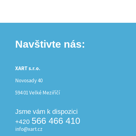
Navštivte nás:
XART s.r.o.
Novosady 40
594 01 Velké Meziříčí
Jsme vám k dispozici
566 466 410
+420
info@xart.cz