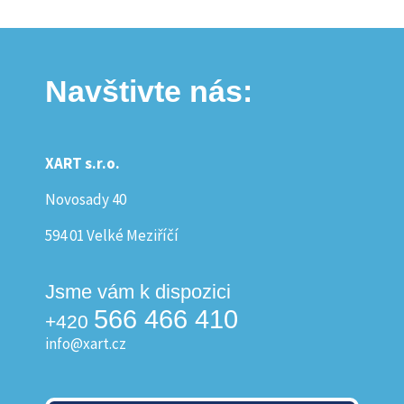
Navštivte nás:
XART s.r.o.
Novosady 40
594 01 Velké Meziříčí
Jsme vám k dispozici
566 466 410
+420
info@xart.cz