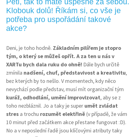
Peti, tak to máte úspěšně za sebou.
Klobouk dolů! Říkám si, co vše je
potřeba pro uspořádání takové
akce?
Deni, je toho hodně.
Základním pilířem je stopro
tým, o který se můžeš opřít. A za ten u nás v
XARTu bych dala ruku do ohně!
Dále bych určitě
zmínila
nadšení, chuť, představivost a kreativitu
,
bez kterých by to nešlo. V momentech, kdy něco
nevychází podle představ, musí mít organizační tým
kuráž, odhodlání, umění improvizovat
, aby se z
toho nezbláznil. Jo a taky je super
umět zvládat
stres
a trochu
rozumět elektřině
(v případě, že vám
10 minut před začátkem akce přestane fungovat :D).
No a v neposlední řadě jsou klíčovými atributy taky