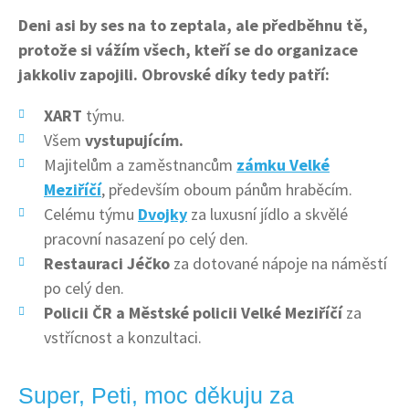
Deni asi by ses na to zeptala, ale předběhnu tě,
protože si vážím všech, kteří se do organizace
jakkoliv zapojili. Obrovské díky tedy patří:
XART
týmu.
Všem
vystupujícím.
Majitelům a zaměstnancům
zámku Velké
Meziříčí
, především oboum pánům hraběcím.
Celému týmu
Dvojky
za luxusní jídlo a skvělé
pracovní nasazení po celý den.
Restauraci Jéčko
za dotované nápoje na náměstí
po celý den.
Policii ČR a Městské policii Velké Meziříčí
za
vstřícnost a konzultaci.
Super, Peti, moc děkuju za