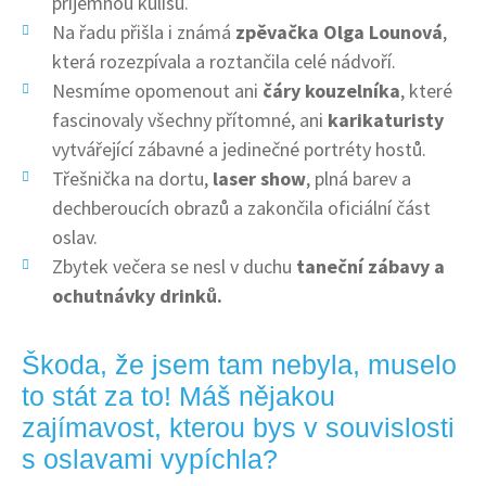
příjemnou kulisu.
Na řadu přišla i známá
zpěvačka Olga Lounová
,
která rozezpívala a roztančila celé nádvoří.
Nesmíme opomenout ani
čáry kouzelníka
, které
fascinovaly všechny přítomné, ani
karikaturisty
vytvářející zábavné a jedinečné portréty hostů.
Třešnička na dortu,
laser show
, plná barev a
dechberoucích obrazů a zakončila oficiální část
oslav.
Zbytek večera se nesl v duchu
taneční zábavy a
ochutnávky drinků.
Škoda, že jsem tam nebyla, muselo
to stát za to! Máš nějakou
zajímavost, kterou bys v souvislosti
s oslavami vypíchla?