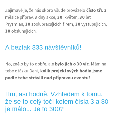
Zajímavé je, že nás skoro všude provázelo
číslo tři.
3
měsíce příprav,
3
dny akce,
30
. květen,
30
let
Prysmian,
30
spolupracujících firem,
30
vystupujících,
30
obsluhujících.
A beztak 333 návštěvníků!
No, znělo by to dobře, ale
bylo jich o 30 víc
. Mám na
tebe otázku Deni
, kolik projektových hodin jsme
podle tebe strávili nad přípravou eventu?
Hm, asi hodně. Vzhledem k tomu,
že se to celý točí kolem čísla 3 a 30
je málo... Je to 300?