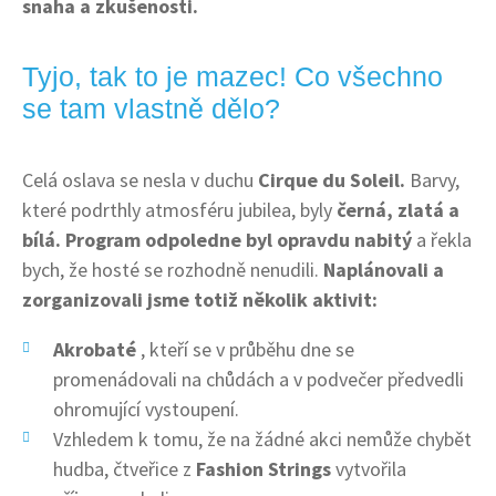
snaha a zkušenosti.
Tyjo, tak to je mazec! Co všechno
se tam vlastně dělo?
Celá oslava se nesla v duchu
Cirque du Soleil.
Barvy,
které podrthly atmosféru jubilea, byly
černá, zlatá a
bílá.
Program odpoledne byl opravdu nabitý
a řekla
bych, že hosté se rozhodně nenudili.
Naplánovali a
zorganizovali jsme totiž několik aktivit:
Akrobaté
, kteří se v průběhu dne se
promenádovali na chůdách a v podvečer předvedli
ohromující vystoupení.
Vzhledem k tomu, že na žádné akci nemůže chybět
hudba, čtveřice z
Fashion Strings
vytvořila