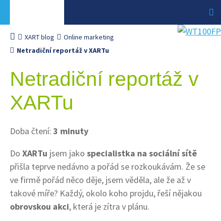
XART blog
Online marketing
Netradiční reportáž v XARTu
Netradiční reportáž v
XARTu
Doba čtení:
3 minuty
Do
XARTu
jsem jako
specialistka na sociální sítě
přišla teprve nedávno a pořád se rozkoukávám. Že se
ve firmě pořád něco děje, jsem věděla, ale že až v
takové míře? Každý, okolo koho projdu, řeší nějakou
obrovskou akci
, která je zítra v plánu.