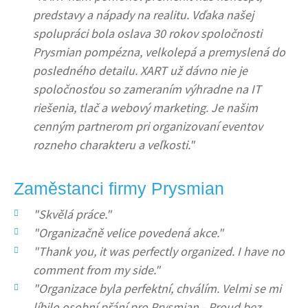
predstavy a nápady na realitu. Vďaka našej
spolupráci bola oslava 30 rokov spoločnosti
Prysmian pompézna, velkolepá a premyslená do
posledného detailu. XART už dávno nie je
spoločnosťou so zameraním výhradne na IT
riešenia, tlač a webový marketing. Je našim
cenným partnerom pri organizovaní eventov
rozneho charakteru a veľkosti."
Zaměstanci firmy Prysmian
"Skvělá práce."
"Organizačně velice povedená akce."
"Thank you, it was perfectly organized. I have no
comment from my side."
"Organizace byla perfektní, chválím. Velmi se mi
líbilo osobní přání pro Prysmian - Proud bez