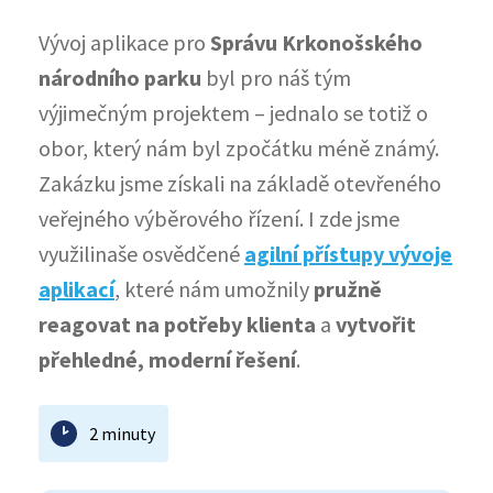
Vývoj aplikace pro
Správu Krkonošského
národního parku
byl pro náš tým
výjimečným projektem – jednalo se totiž o
obor, který nám byl zpočátku méně známý.
Zakázku jsme získali na základě otevřeného
veřejného výběrového řízení. I zde
jsme
využilinaše osvědčené
agilní přístupy vývoje
aplikací
, které nám umožnily
pružně
reagovat na potřeby klienta
a
vytvořit
přehledné, moderní řešení
.
2 minuty