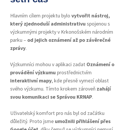
Hlavním cílem projektu bylo
vytvořit nástroj,
který zjednoduší administrativu
spojenou s
výzkumnými projekty v Krkonošském národním
parku –
od jejich oznámení až po závěrečné
zprávy
.
Výzkumníci mohou v aplikaci zadat
Oznámení o
provádění výzkumu
prostřednictvím
interaktivní mapy
, kde přesně vymezí oblast
svého výzkumu. Tímto krokem zároveň
zahájí
svou komunikaci se Správou KRNAP
.
Uživatelský komfort pro nás byl od začátku
důležitý. Proto jsme
umožnili přihlášení přes
Google účet
, díky čemuž se výzkumníci nemusí