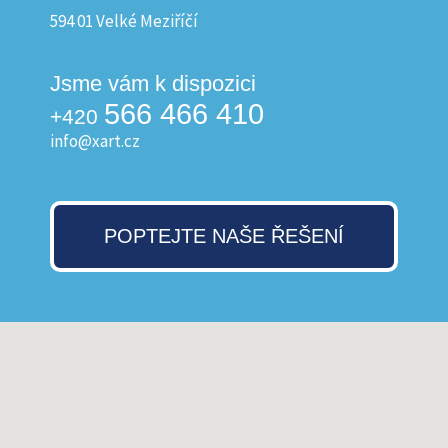
594 01 Velké Meziříčí
Jsme vám k dispozici
566 466 410
+420
info@xart.cz
POPTEJTE NAŠE ŘEŠENÍ