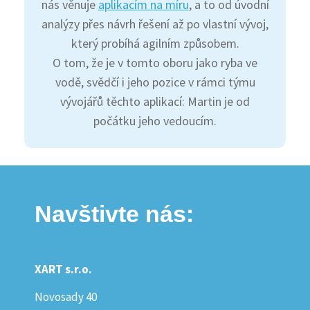
nás věnuje
aplikacím na míru
, a to od úvodní
analýzy přes návrh řešení až po vlastní vývoj,
který probíhá agilním způsobem.
O tom, že je v tomto oboru jako ryba ve
vodě, svědčí i jeho pozice v rámci týmu
vývojářů těchto aplikací: Martin je od
počátku jeho vedoucím.
Navštivte nás:
XART s.r.o.
Novosady 40