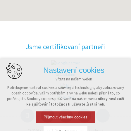
Jsme certifikovaní partneři
Nastavení cookies
Vítejte na našem webu!
Potřebujeme nastavit cookies a související technologie, aby zobrazovaný
obsah odpovídal vašim potřebám a vy na webu nalezli přesně to, co
potřebujete. Soubory cookies používané na našem webu
nikdy neslouží
ke zjišťování totožnosti uživatelů stránek
.
Přijmout všechny cookies
© 2026
xart.cz
Doba webová je doba webová