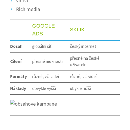
Videa
Rich media
GOOGLE
SKLIK
ADS
Dosah
globální síť
český internet
přesné na české
Cílení
přesné možnosti
uživatele
Formáty
různé, vč. videí
různé, vč. videí
Náklady
obvykle vyšší
obykle nižší