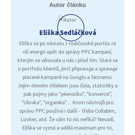
Autor článku
Eliška Sedláčková
Eliška se po návratu z rodičovské pustila ze
vší energií opět do správy PPC kampaní,
kterým se věnovala u nás i před tím. Stará se
o portfolio klientů, jimž připravuje a spravuje
placené kampaně na Googlu a Seznamu.
Jejím denním chlebem jsou čísla, statistiky a
pak pojmy jako "péenočko", "konverze",
"cílovka", "organika".... Krom nástrojů pro
správu PPC používá i další - třeba Collabim,
Looker, atd. Že vám to nic neříká? Nevadí,
Eliška se vyzná a udělá maximum pro to,