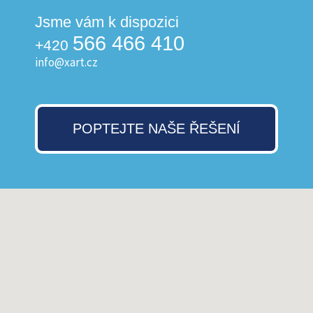
Jsme vám k dispozici
566 466 410
+420
info@xart.cz
POPTEJTE NAŠE ŘEŠENÍ