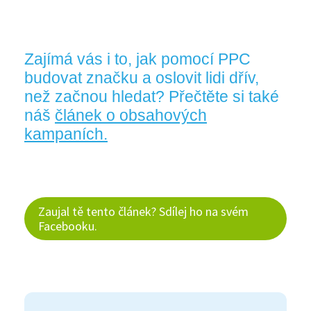
Zajímá vás i to, jak pomocí PPC
budovat značku a oslovit lidi dřív,
než začnou hledat? Přečtěte si také
náš
článek o obsahových
kampaních.
Zaujal tě tento článek? Sdílej ho na svém
Facebooku.