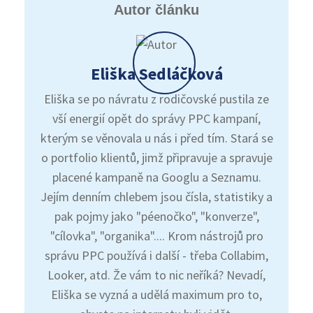
Autor článku
Eliška Sedláčková
Eliška se po návratu z rodičovské pustila ze
vší energií opět do správy PPC kampaní,
kterým se věnovala u nás i před tím. Stará se
o portfolio klientů, jimž připravuje a spravuje
placené kampaně na Googlu a Seznamu.
Jejím denním chlebem jsou čísla, statistiky a
pak pojmy jako "péenočko", "konverze",
"cílovka", "organika".... Krom nástrojů pro
správu PPC používá i další - třeba Collabim,
Looker, atd. Že vám to nic neříká? Nevadí,
Eliška se vyzná a udělá maximum pro to,