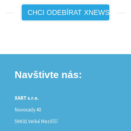
CHCI ODEBÍRAT XNEWS
Navštivte nás:
XART s.r.o.
Novosady 40
594 01 Velké Meziříčí