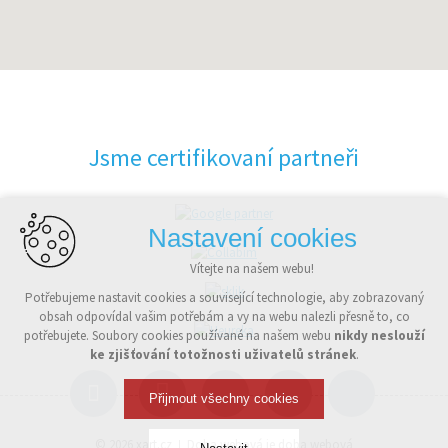
Jsme certifikovaní partneři
Nastavení cookies
Vítejte na našem webu!
Potřebujeme nastavit cookies a související technologie, aby zobrazovaný
obsah odpovídal vašim potřebám a vy na webu nalezli přesně to, co
potřebujete. Soubory cookies používané na našem webu
nikdy neslouží
ke zjišťování totožnosti uživatelů stránek
.
Přijmout všechny cookies
© 2026
xart.cz
Doba webová je doba webová