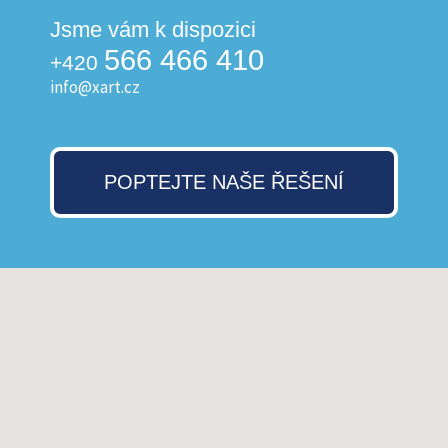
Jsme vám k dispozici
566 466 410
+420
info@xart.cz
POPTEJTE NAŠE ŘEŠENÍ