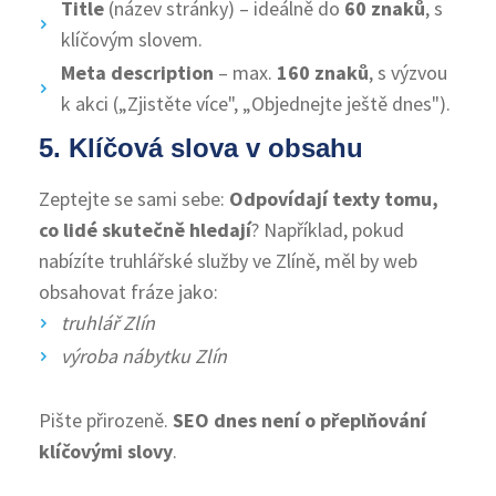
Title
(název stránky) – ideálně do
60 znaků
, s
klíčovým slovem.
Meta description
– max.
160 znaků
, s výzvou
k akci („Zjistěte více", „Objednejte ještě dnes").
5. Klíčová slova v obsahu
Zeptejte se sami sebe:
Odpovídají texty tomu,
co lidé skutečně hledají
? Například, pokud
nabízíte truhlářské služby ve Zlíně, měl by web
obsahovat fráze jako:
truhlář Zlín
výroba nábytku Zlín
Pište přirozeně.
SEO dnes není o přeplňování
klíčovými slovy
.