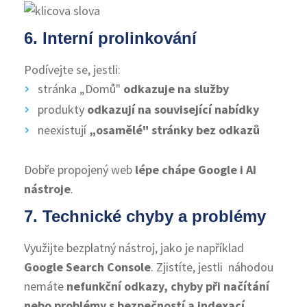
6. Interní prolinkování
Podívejte se, jestli:
stránka „Domů"
odkazuje na služby
produkty
odkazují na související nabídky
neexistují
„osamělé" stránky bez odkazů
Dobře propojený web
lépe chápe Google i AI
nástroje
.
7. Technické chyby a problémy
Využijte bezplatný nástroj, jako je například
Google Search Console
. Zjistíte, jestli náhodou
nemáte
nefunkční odkazy, chyby při načítání
nebo problémy s bezpečností a indexací
.