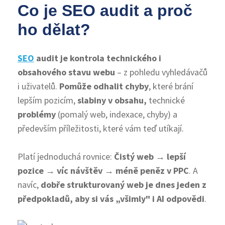
Co je SEO audit a proč
ho dělat?
SEO
audit je kontrola technického i
obsahového stavu webu
– z pohledu vyhledávačů
i uživatelů.
Pomůže odhalit
chyby
, které brání
lepším pozicím,
slabiny v obsahu,
technické
problémy
(pomalý web, indexace, chyby) a
především příležitosti, které vám teď utíkají.
Platí jednoduchá rovnice:
Čistý web → lepší
pozice → víc návštěv → méně peněz v PPC
. A
navíc,
dobře strukturovaný web je dnes jeden z
předpokladů, aby si vás „všimly" i AI odpovědi
.