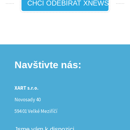
CHCI ODEBÍRAT XNEWS
Navštivte nás:
XART s.r.o.
Novosady 40
594 01 Velké Meziříčí
Jsme vám k dispozici