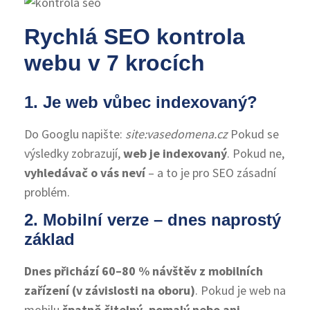
Rychlá SEO kontrola
webu v 7 krocích
1. Je web vůbec indexovaný?
Do Googlu napište:
site:vasedomena.cz
Pokud se
výsledky zobrazují,
web je indexovaný
. Pokud ne,
vyhledávač o vás neví
– a to je pro SEO zásadní
problém.
2. Mobilní verze – dnes naprostý
základ
Dnes přichází 60–80 % návštěv z mobilních
zařízení (v závislosti na oboru)
. Pokud je web na
mobilu
špatně čitelný, pomalý nebo ani