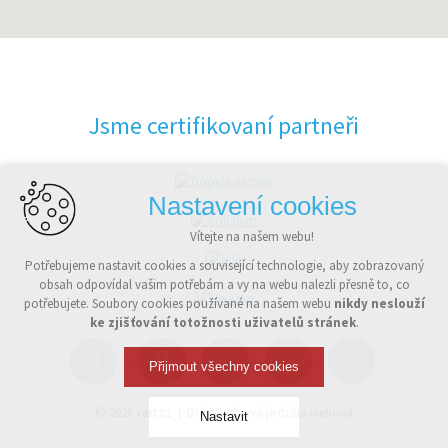
Jsme certifikovaní partneři
Nastavení cookies
Vítejte na našem webu!
Potřebujeme nastavit cookies a související technologie, aby zobrazovaný
obsah odpovídal vašim potřebám a vy na webu nalezli přesně to, co
potřebujete. Soubory cookies používané na našem webu
nikdy neslouží
ke zjišťování totožnosti uživatelů stránek
.
Přijmout všechny cookies
© 2026
xart.cz
Doba webová je doba webová
Nastavit