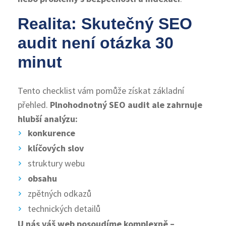
Realita: Skutečný SEO
audit není otázka 30
minut
Tento checklist vám pomůže získat základní
přehled.
Plnohodnotný SEO audit ale zahrnuje
hlubší analýzu:
konkurence
klíčových slov
struktury webu
obsahu
zpětných odkazů
technických detailů
U nás váš web posoudíme komplexně –