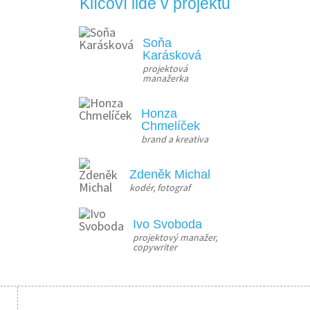
Klíčoví lidé v projektu
Soňa
Karásková
projektová 
manažerka
Honza
Chmelíček
brand a kreativa
Zdeněk Michal
kodér, fotograf
Ivo Svoboda
projektový manažer, 
copywriter