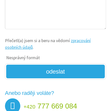
Přečetl(a) jsem si a beru na vědomí
zpracování
osobních údajů
.
Nesprávný formát
odeslat
Anebo raději voláte?
777 669 084
+420