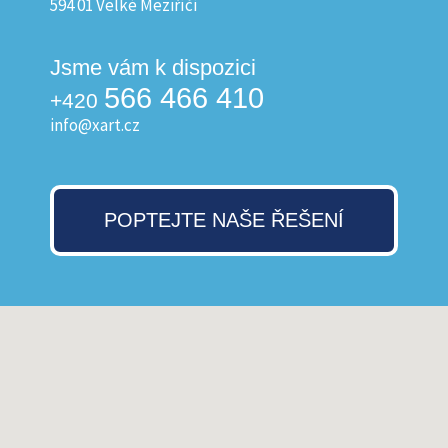
594 01 Velké Meziříčí
Jsme vám k dispozici
566 466 410
+420
info@xart.cz
POPTEJTE NAŠE ŘEŠENÍ