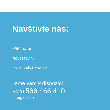
Navštivte nás:
XART s.r.o.
Novosady 40
594 01 Velké Meziříčí
Jsme vám k dispozici
566 466 410
+420
info@xart.cz