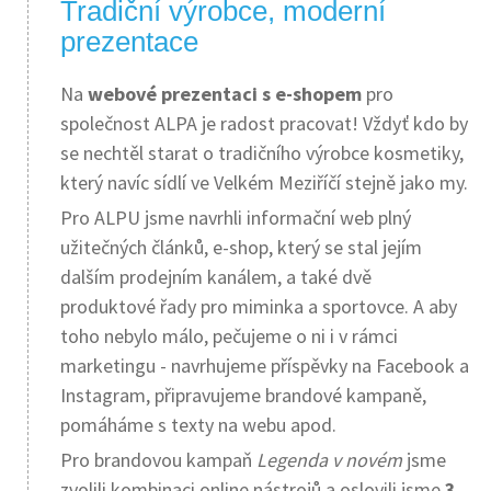
Tradiční výrobce, moderní
prezentace
Na
webové prezentaci s e-shopem
pro
společnost ALPA je radost pracovat! Vždyť kdo by
se nechtěl starat o tradičního výrobce kosmetiky,
který navíc sídlí ve Velkém Meziříčí stejně jako my.
Pro ALPU jsme navrhli informační web plný
užitečných článků, e-shop, který se stal jejím
dalším prodejním kanálem, a také dvě
produktové řady pro miminka a sportovce. A aby
toho nebylo málo, pečujeme o ni i v rámci
marketingu - navrhujeme příspěvky na Facebook a
Instagram, připravujeme brandové kampaně,
pomáháme s texty na webu apod.
Pro brandovou kampaň
Legenda v novém
jsme
zvolili kombinaci online nástrojů a oslovili jsme
3