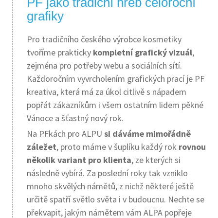
PF jako tradiční hřeb celoroční
grafiky
Pro tradičního českého výrobce kosmetiky
tvoříme prakticky
kompletní grafický vizuál
,
zejména pro potřeby webu a sociálních sítí.
Každoročním vyvrcholením grafických prací je PF
kreativa, která má za úkol citlivě s nápadem
popřát zákazníkům i všem ostatním lidem pěkné
Vánoce a šťastný nový rok.
Na PFkách pro ALPU
si dáváme mimořádně
záležet
, proto máme v šuplíku každý rok
rovnou
několik variant pro klienta
, ze kterých si
následně vybírá. Za poslední roky tak vzniklo
mnoho skvělých námětů, z nichž některé ještě
určitě spatří světlo světa i v budoucnu. Nechte se
překvapit, jakým námětem vám ALPA popřeje