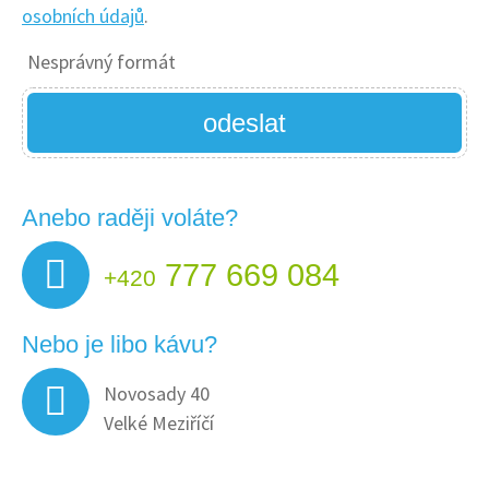
osobních údajů
.
Nesprávný formát
odeslat
Anebo raději voláte?
777 669 084
+420
Nebo je libo kávu?
Novosady 40
Velké Meziříčí