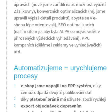
úpravách (nově jsme zařídili např. možnost využití
Zásilkovny), konverzních optimalizacích (mj. jsme
upravili výpis i detail produktů, abyste se v e-
shopu lépe orientovali), SEO optimalizacích
(naším cílem je, aby byla ALPA co nejvíc vidět v
přirozených výsledcích vyhledávání), PPC
kampaních (děláme i reklamy ve vyhledávačích)
atd.
Automatizujeme = urychlujeme
procesy
e-shop jsme napojili na ERP systém
, díky
čemuž odpadá dvojité publikování dat
díky
platební bráně
má uživatel zboží rychleji
export objednávek dopravním