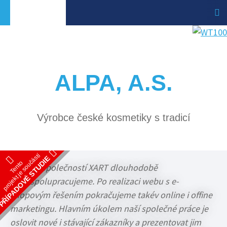
ALPA, A.S.
Výrobce české kosmetiky s tradicí
projekt je součástí
PŘÍPADOVÉ STUDIE
Tento
Se společností XART dlouhodobě
spolupracujeme. Po realizaci webu s e-
shopovým řešením pokračujeme takév online i offine
marketingu. Hlavním úkolem naší společné práce je
oslovit nové i stávající zákazníky a prezentovat jim