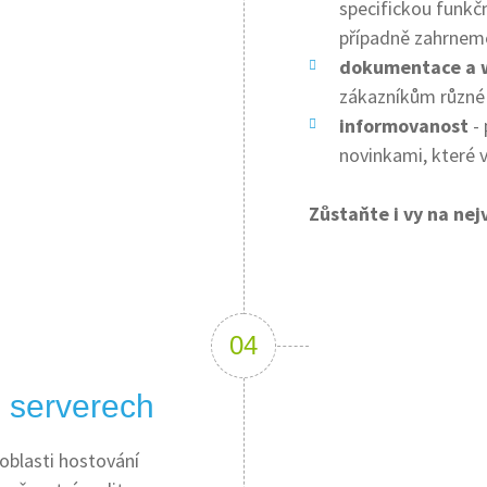
specifickou funkč
případně zahrneme
dokumentace a 
zákazníkům různé
informovanost
- 
novinkami, které 
Zůstaňte i vy na nej
 serverech
 oblasti hostování