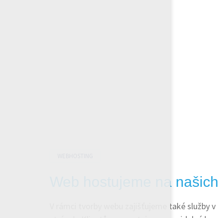
WEBHOSTING
Web hostujeme na našich
V rámci tvorby webu zajišťujeme také služby v