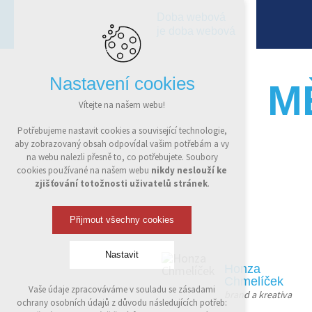
Doba webová
je doba webová
Nastavení cookies
M
Vítejte na našem webu!
Potřebujeme nastavit cookies a související technologie,
aby zobrazovaný obsah odpovídal vašim potřebám a vy
na webu nalezli přesně to, co potřebujete. Soubory
cookies používané na našem webu
nikdy neslouží ke
projekt je součástí
PŘÍPADOVÉ STUDIE
zjišťování totožnosti uživatelů stránek
.
Tento
Přijmout všechny cookies
Nastavit
Honza
Chmelíček
Vaše údaje zpracováváme v souladu se zásadami
brand a kreativa
Technická cookies
ochrany osobních údajů z důvodu následujících potřeb:
nutná pro provozování webu