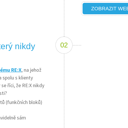
ZOBRAZIT WE
erý nikdy
tému RE:X
, na jehož
 spolu s klienty
se říci, že RE:X nikdy
sti?
ů (funkčních bloků)
avidelně sám