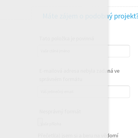
Máte zájem o podobný projekt
Tato položka je povinná
Vaše ctěné jméno
E-mailová adresa nebyla zadaná ve
správném formátu
Váš jedinečný email
Nesprávný formát
Vaše příloha
Přečetl(a) jsem si a beru na vědomí