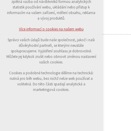
zpětná vazba od návštěvníků formou analytických
udržení kontextu stránek (session): případná
statistik používání webu, ukládání nebo přístup k
přihlášení, volby jazyka, apod.
informacím na vašem zařízení, měření obsahu, reklama
a vývoj produktů.
Volitelná cookies
analytická pro anonymizované vyhodnocení
Více informací o cookies na našem webu
návštěvnosti
marketingová cookies (Google)
Správci vašich údajů bude naše společnost, jakož i naši
důvěryhodní partneři, se kterými neustále
Více informací o cookies na našem webu
spolupracujeme. Vyjádření souhlasu je dobrovolné.
Můžete jej kdykoli zrušit nebo obnovit změnou nastavení
vašich cookies.
Přijmout všechny cookies
Cookies a podobné technologie dělíme na technická:
nutná pro běh webu, bez nichž nelze web používat a
Odmítnout vše
volitelná. Do této části spadají analytická a
marketingová cookies.