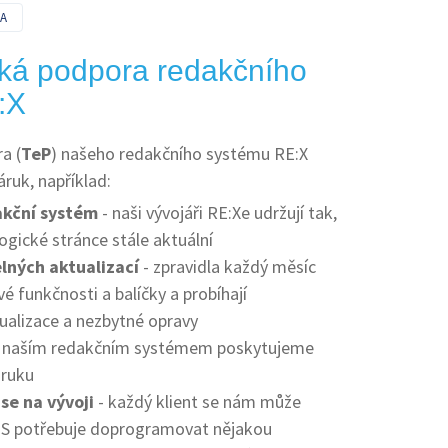
A
ká podpora redakčního
:X
a (
TeP
) našeho redakčního systému RE:X
áruk, například:
akční systém
- naši vývojáři RE:Xe udržují tak,
ogické stránce stále aktuální
lných aktualizací
- zpravidla každý měsíc
vé funkčnosti a balíčky a probíhají
ualizace a nezbytné opravy
s naším redakčním systémem poskytujeme
áruku
se na vývoji
- každý klient se nám může
MS potřebuje doprogramovat nějakou