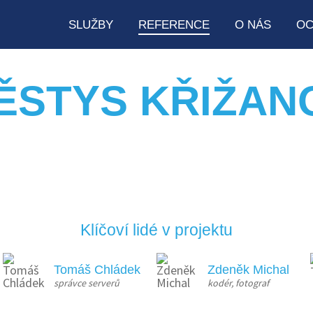
SLUŽBY
REFERENCE
O NÁS
OC
ĚSTYS KŘIŽAN
Klíčoví lidé v projektu
Tomáš Chládek
Zdeněk Michal
správce serverů
kodér, fotograf