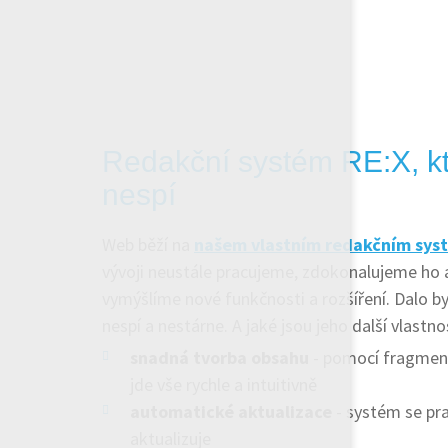
Redakční systém RE:X, kt
nespí
Web běží na
našem vlastním redakčním sys
vývoji neustále pracujeme, zdokonalujeme ho a
vymýšlíme nové funkčnosti a rozšíření. Dalo by 
nespí a nestárne. A jaké jsou jeho další vlastno
snadná tvorba obsahu
- pomocí fragment
jde vše rychle a intuitivně
automatické aktualizace
- systém se pr
aktualizuje