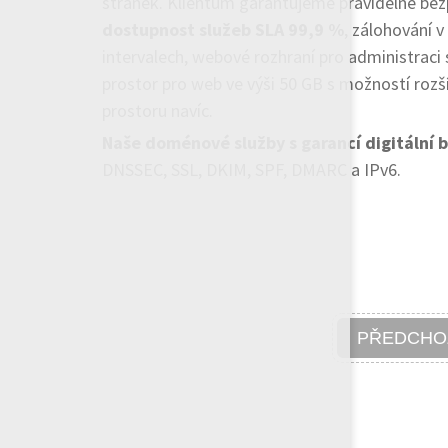
stránek. Klientům garantujeme pravidelné bez
dostupnost služeb SLA 99,9 %
, zálohování v
intervalech, webové rozhraní pro administraci 
prostor pro web ve výši 50 GB s možností rozšíř
prostoru navíc.
Naše doménové služby s garancí digitální 
DNSSEC, SSL, DKIM, SPF, DMARC a IPv6.
PŘEDCHO