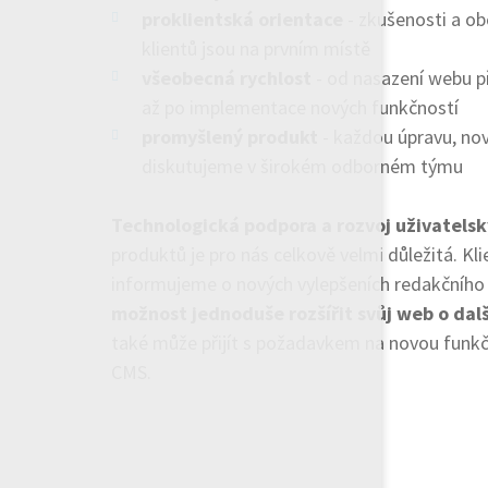
proklientská orientace
- zkušenosti a ob
klientů jsou na prvním místě
všeobecná rychlost
- od nasazení webu p
až po implementace nových funkčností
promyšlený produkt
- každou úpravu, no
diskutujeme v širokém odborném týmu
Technologická podpora a rozvoj uživatels
produktů je pro nás celkově velmi důležitá. Kli
informujeme o nových vylepšeních redakčníh
možnost jednoduše rozšířit svůj web o dalš
také může přijít s požadavkem na novou funk
CMS.