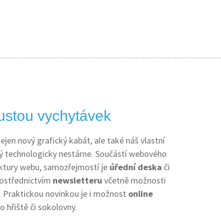
ustou vychytávek
jen nový grafický kabát, ale také náš vlastní
rý technologicky nestárne. Součástí webového
ruktury webu, samozřejmostí je
úřední deska
či
rostřednictvím
newsletteru
včetně možnosti
u. Praktickou novinkou je i možnost
online
 hřiště či sokolovny.