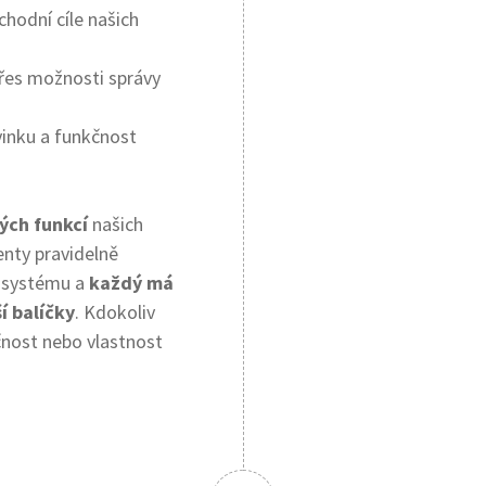
chodní cíle našich
řes možnosti správy
vinku a funkčnost
kých funkcí
našich
enty pravidelně
o systému a
každý má
í balíčky
. Kdokoliv
čnost nebo vlastnost