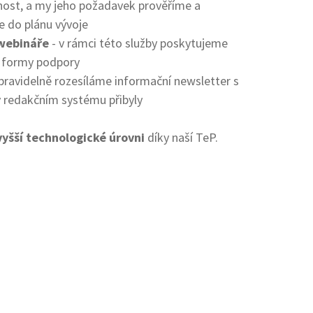
nost, a my jeho požadavek prověříme a
 do plánu vývoje
webináře
- v rámci této služby poskytujeme
 formy podpory
pravidelně rozesíláme informační newsletter s
v redakčním systému přibyly
vyšší technologické úrovni
díky naší TeP.