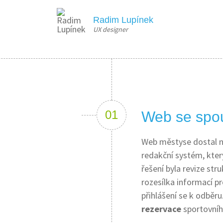
Radim Lupínek
UX designer
Web se spo
Web městyse dostal ne
redakční systém, kte
řešení byla revize st
rozesílka informací p
přihlášení se k odběr
rezervace
sportovního