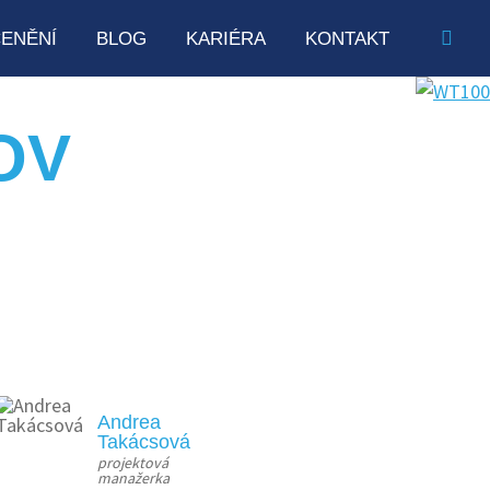
ENĚNÍ
BLOG
KARIÉRA
KONTAKT
OV
Andrea
Takácsová
projektová 
manažerka