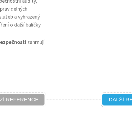
pečnostní audity,
 pravidelných
služeb a vyhrazený
ení o další balíčky
bezpečnosti
zahrnují
ZÍ REFERENCE
DALŠÍ R