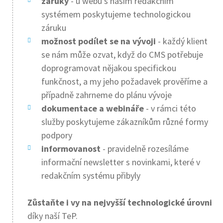
záruky
- u webů s naším redakčním
systémem poskytujeme technologickou
záruku
možnost podílet se na vývoji
- každý klient
se nám může ozvat, když do CMS potřebuje
doprogramovat nějakou specifickou
funkčnost, a my jeho požadavek prověříme a
případně zahrneme do plánu vývoje
dokumentace a webináře
- v rámci této
služby poskytujeme zákazníkům různé formy
podpory
informovanost
- pravidelně rozesíláme
informační newsletter s novinkami, které v
redakčním systému přibyly
Zůstaňte i vy na nejvyšší technologické úrovni
díky naší TeP.