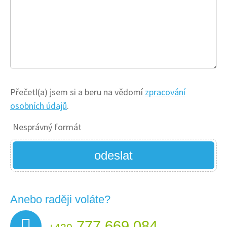
Přečetl(a) jsem si a beru na vědomí
zpracování
osobních údajů
.
Nesprávný formát
odeslat
Anebo raději voláte?
777 669 084