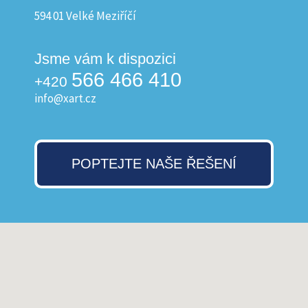
594 01 Velké Meziříčí
Jsme vám k dispozici
566 466 410
+420
info@xart.cz
POPTEJTE NAŠE ŘEŠENÍ