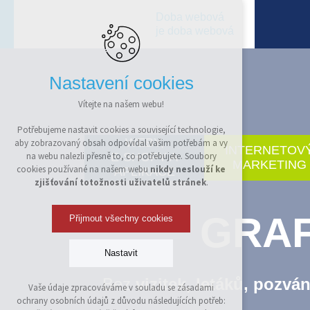
Doba webová
je doba webová
Nastavení cookies
Vítejte na našem webu!
Potřebujeme nastavit cookies a související technologie,
WEBY,
aby zobrazovaný obsah odpovídal vašim potřebám a vy
INTERNETOV
E-SHOPY A
na webu nalezli přesně to, co potřebujete. Soubory
MARKETING
cookies používané na našem webu
nikdy neslouží ke
APLIKACE
zjišťování totožnosti uživatelů stránek
.
GRAF
Přijmout všechny cookies
Nastavit
Bez
vizitek, letáků, pozvá
Vaše údaje zpracováváme v souladu se zásadami
Technická cookies
ochrany osobních údajů z důvodu následujících potřeb:
nutná pro provozování webu