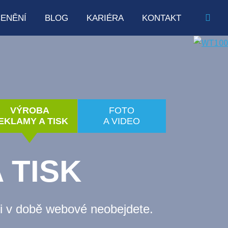
ENĚNÍ
BLOG
KARIÉRA
KONTAKT
VÝROBA
FOTO
EKLAMY A TISK
A VIDEO
 TISK
i v době webové neobejdete.