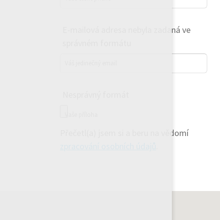
E-mailová adresa nebyla zadaná ve
správném formátu
Váš jedinečný email
Nesprávný formát
Vaše příloha
Přečetl(a) jsem si a beru na vědomí
zpracování osobních údajů
.