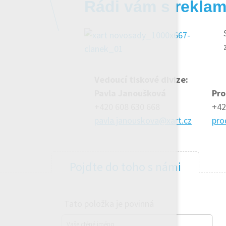
Rádi vám s rekl
Vedoucí tiskové divize:
Pavla Janoušková
Pr
+420 608 630 668
+42
pavla.janouskova@xart.cz
pro
Pojďte do toho s námi
Tato položka je povinná
Vaše ctěné jméno