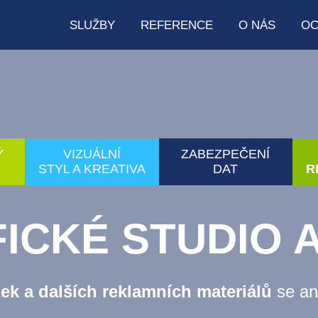
SLUŽBY
REFERENCE
O NÁS
OC
Ý
VIZUÁLNÍ
ZABEZPEČENÍ
STYL A KREATIVA
DAT
R
ICKÉ STUDIO A
nek a dalších reklamních materiálů
se an