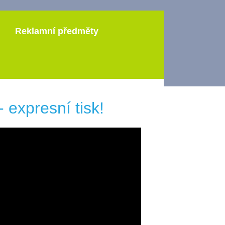
Reklamní předměty
xpresní tisk!