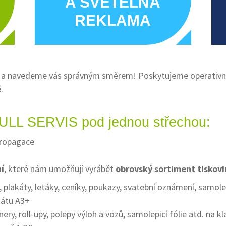
A SVĚTELNÁ
REKLAMA
a navedeme vás správným směrem! Poskytujeme operativní a
ě
.
FULL SERVIS pod jednou střechou:
propagace
í
, které nám umožňují vyrábět
obrovský sortiment tiskovi
ky, plakáty, letáky, ceníky, poukazy, svatební oznámení, samo
mátu A3+
nery, roll-upy, polepy výloh a vozů, samolepicí fólie atd. na kl