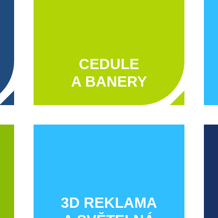
CEDULE
A BANERY
3D REKLAMA