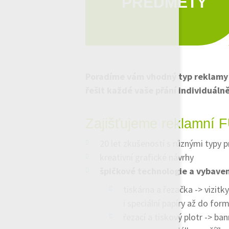
PŘEDMĚTY
Poradíme vám vhodný typ reklamy
řešit každé vaše přání individuáln
Zajišťujeme reklamní 
20 let zkušeností s různými typy 
kreativní grafické návrhy
špičkové technologie a vybaven
tiskárna a řezačka -> vizit
i speciální papíry až do for
řezací a tiskový plotr -> ban