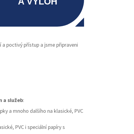
A VÝLOH
 poctivý přístup a jsme připraveni
n a služeb
:
lepky a mnoho dalšího na klasické, PVC
asické, PVC i speciální papíry s