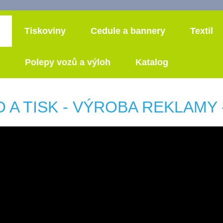
Tiskoviny
Cedule a bannery
Textil
Polepy vozů a výloh
Katalog
A TISK - VÝROBA REKLAMY - e