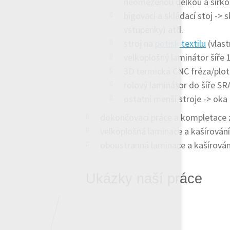
neomezenou délkou a šířko
bigovací a skládací stoj -> 
vstupenky) atd.
stroj na
potisk textilu
(vlast
velkoplošný laminátor šíře 
3D termická CNC fréza/plot
rolový laminátor do šíře SR
ostatní menší stroje -> oka
dokončovací práce a kompletace
velkoplošná laminace a kašírování
oboustranná laminace a kašírová
Ukázky naší práce