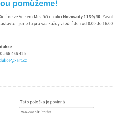
amou pomůžeme!
Sídlíme ve Velkém Meziříčí na ulici
Novosady 1139/40
. Zavo
zastavte - jsme tu pro vás každý všední den od 8:00 do 16:00
odukce
0 566 466 415
dukce@xart.cz
Tato položka je povinná
Vaše originální zpráva