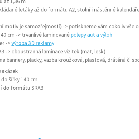
u až 1,36 m
skládané letáky až do formátu A2, stolní i nástěnné kalendáře
ní motiv je samozřejmostí) -> potiskneme vám cokoliv vše od
140 cm -> trvanlivé laminované
polepy aut a výloh
er ->
výroba 3D reklamy
A3 -> oboustranná laminace vizitek (mat, lesk)
 na bannery, placky, vazba kroužková, plastová, drátěná či 
 zakázek
 do šířky 140 cm
ní do formátu SRA3