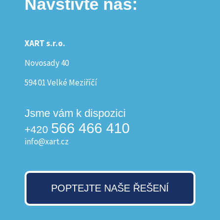
Navštivte nás:
XART s.r.o.
Novosady 40
594 01 Velké Meziříčí
Jsme vám k dispozici
566 466 410
+420
info@xart.cz
POPTEJTE NAŠE ŘEŠENÍ