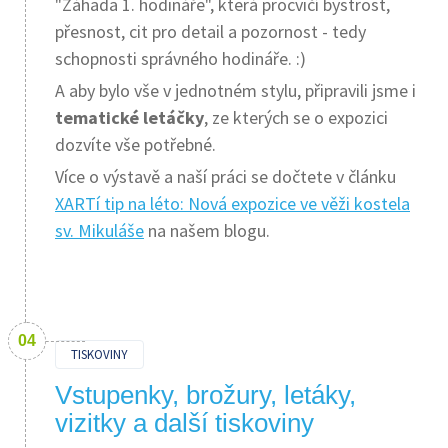
"Záhada 1. hodináře", která procvičí bystrost,
přesnost, cit pro detail a pozornost - tedy
schopnosti správného hodináře. :)
A aby bylo vše v jednotném stylu, připravili jsme i
tematické letáčky
, ze kterých se o expozici
dozvíte vše potřebné.
Více o výstavě a naší práci se dočtete v článku
XARTí tip na léto: Nová expozice ve věži kostela
sv. Mikuláše
na našem blogu.
TISKOVINY
Vstupenky, brožury, letáky,
vizitky a další tiskoviny