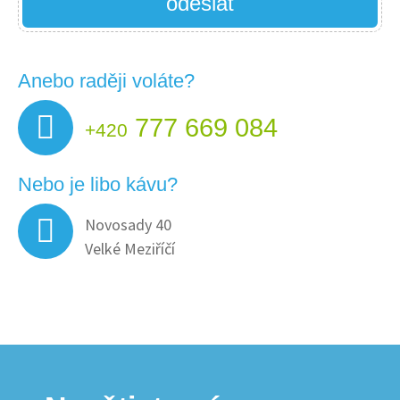
odeslat
Anebo raději voláte?
777 669 084
+420
Nebo je libo kávu?
Novosady 40
Velké Meziříčí