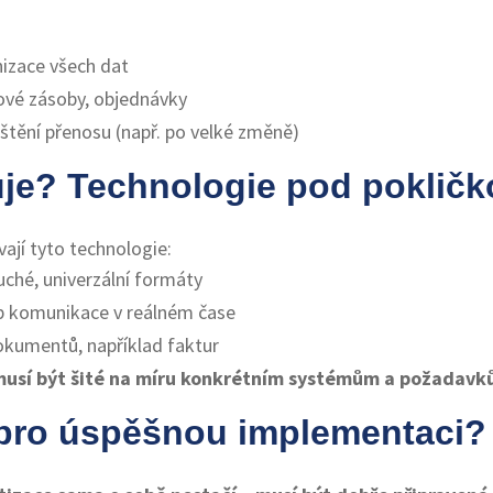
izace všech dat
vé zásoby, objednávky
tění přenosu (např. po velké změně)
uje? Technologie pod poklič
vají tyto technologie:
ché, univerzální formáty
 komunikace v reálném čase
okumentů, například faktur
musí být šité na míru konkrétním systémům a požadavk
 pro úspěšnou implementaci?