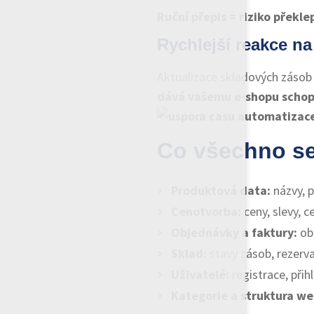
Ruční přepis = riziko přek
Rychlejší reakce n
Aktualizace skladových zásob
dává vašemu e-shopu schop
Co všechno se
Produktová data:
názvy, p
Cenotvorba:
ceny, slevy, c
Objednávky a faktury:
ob
Sklad:
stavy zásob, rezerva
Uživatelé:
registrace, přih
Kategorie a struktura w