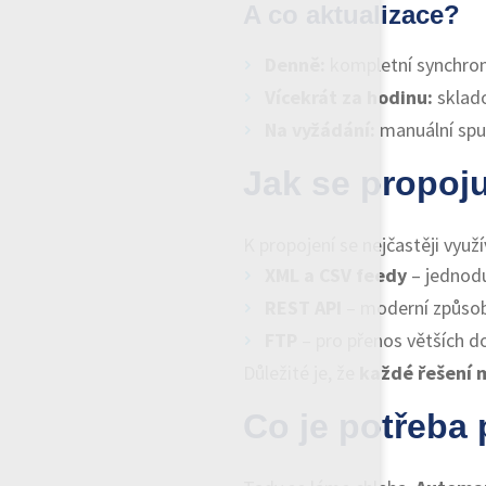
A co aktualizace?
Denně:
kompletní synchron
Vícekrát za hodinu:
sklado
Na vyžádání:
manuální spuš
Jak se propoj
K propojení se nejčastěji využí
XML a CSV feedy
– jednodu
REST API
– moderní způsob
FTP
– pro přenos větších d
Důležité je, že
každé řešení 
Co je potřeba