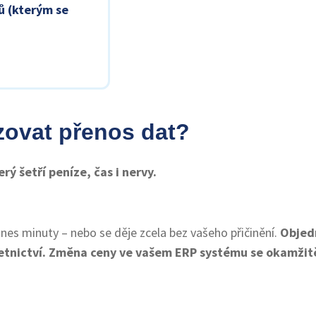
ů (kterým se
zovat přenos dat?
rý šetří peníze, čas i nervy.
dnes minuty – nebo se děje zcela bez vašeho přičinění.
Objed
etnictví. Změna ceny ve vašem ERP systému se okamžit