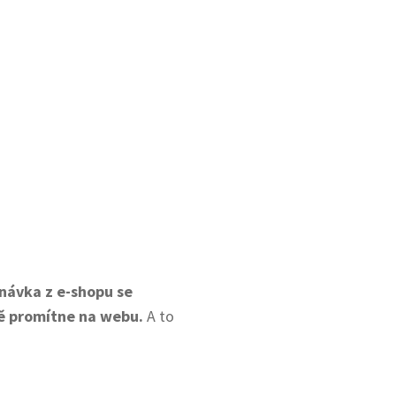
návka z e-shopu se
ě promítne na webu.
A to