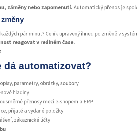
lepu, záměny nebo zapomenutí.
Automatický přenos je spoleh
a změny
 každých pár minut? Ceník upravený ihned po změně v systé
nost reagovat v reálném čase.
 dá automatizovat?
opisy, parametry, obrázky, soubory
enové hladiny
ousměrné přenosy mezi e-shopem a ERP
ce, přijaté a vydané položky
lášení, zákaznické účty
ebu