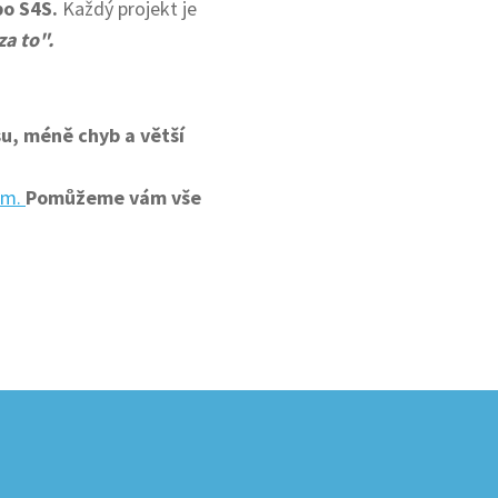
o S4S.
Každý projekt je
za to".
su, méně chyb a větší
ám.
Pomůžeme vám vše