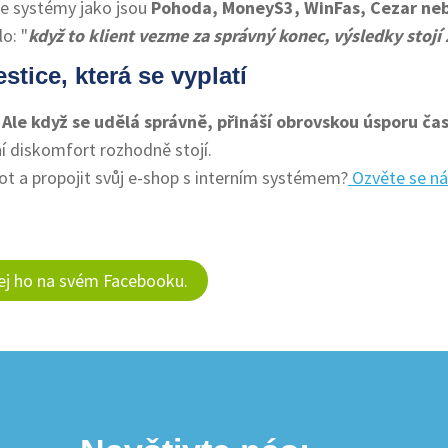
e systémy jako jsou
Pohoda, MoneyS3, WinFas, Cezar neb
lo: "
když to klient vezme za správný konec, výsledky stojí 
stice, která se vyplatí
.
Ale když se udělá správně, přináší obrovskou úsporu ča
í diskomfort rozhodně stojí.
vot a propojit svůj e-shop s interním systémem?
Ozvěte se n
lej ho na svém Facebooku.