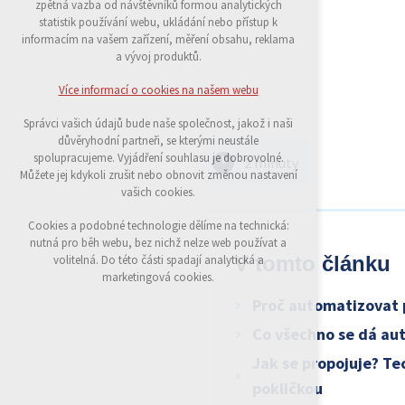
zpětná vazba od návštěvníků formou analytických
udržení kontextu stránek (session): případná
statistik používání webu, ukládání nebo přístup k
přihlášení, volby jazyka, apod.
informacím na vašem zařízení, měření obsahu, reklama
a vývoj produktů.
Volitelná cookies
analytická pro anonymizované vyhodnocení
Více informací o cookies na našem webu
návštěvnosti
marketingová cookies (Google)
Správci vašich údajů bude naše společnost, jakož i naši
důvěryhodní partneři, se kterými neustále
Více informací o cookies na našem webu
spolupracujeme. Vyjádření souhlasu je dobrovolné.
2 minuty
Můžete jej kdykoli zrušit nebo obnovit změnou nastavení
vašich cookies.
Přijmout všechny cookies
Cookies a podobné technologie dělíme na technická:
nutná pro běh webu, bez nichž nelze web používat a
Odmítnout vše
V tomto článku
volitelná. Do této části spadají analytická a
marketingová cookies.
Proč automatizovat 
Co všechno se dá au
Jak se propojuje? Te
pokličkou