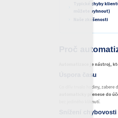
Typické chyby klient
můžete vyhnout)
Naše zkušenosti
Proč automati
Automatizace je nástroj, kte
Úspora času
Co dřív trvalo hodiny, zabere 
automaticky přenese do úč
bez jediného kliknutí.
Snížení chybovosti