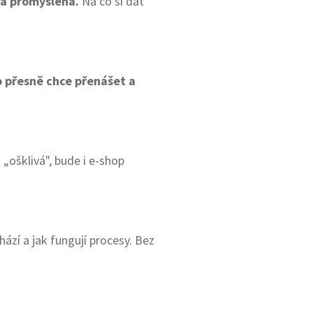
 a promyšlená.
Na co si dát
co přesně chce přenášet a
„ošklivá", bude i e-shop
chází a jak fungují procesy. Bez