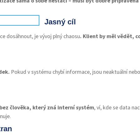
zace sama o sobě nestačí – musí být dobře připravená
Jasný cíl
ce dosáhnout, je vývoj plný chaosu
. Klient by měl vědět, 
dek.
Pokud v systému chybí informace, jsou neaktuální nebo 
ez člověka, který zná interní systém
, ví, kde se data na
nuje.
tran