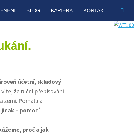
ENĚNÍ
BLOG
KARIÉRA
KONTAKT
ukání.
m
ároveň účetní, skladový
víte, že ruční přepisování
na zemi. Pomalu a
 i jinak – pomocí
kážeme, proč a jak