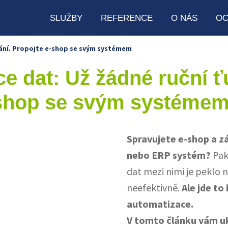
SLUŽBY
REFERENCE
O NÁS
OC
kání. Propojte e-shop se svým systémem
e dat: Už žádné ruční ť
-shop se svým systéme
Spravujete e-shop a z
nebo ERP systém?
Pak 
dat mezi nimi je peklo 
neefektivně.
Ale jde to
automatizace.
V tomto článku vám u