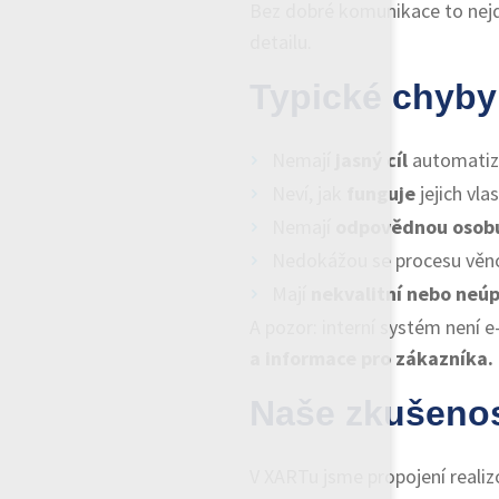
Bez dobré komunikace to nej
detailu.
Typické chyby
Nemají
jasný cíl
automatiz
Neví, jak
funguje
jejich vla
Nemají
odpovědnou osob
Nedokážou se procesu věn
Mají
nekvalitní nebo neú
A pozor: interní systém není 
a informace pro zákazníka.
Naše zkušenos
V XARTu jsme propojení realizo