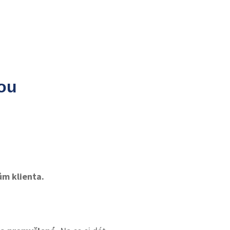
kou
ům klienta.