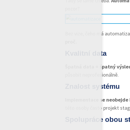
Tady se láme chleba.
Automati
pozor?
Bez vize, čeho má automatiza
proč.
Kvalitní data
Špatná data = špatný výsle
působit neprofesionálně.
Znalost systému
Implementace se neobejde b
této osoby často projekt stag
Spolupráce obou s