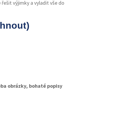
 řešit výjimky a vyladit vše do
yhnout)
eba obrázky, bohaté popisy