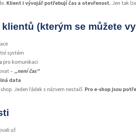
de.
Klient i vývojář potřebují čas a otevřenost.
Jen tak lze
 klientů (kterým se můžete v
ace
stní systém
u
pro komunikaci
ovat –
„není čas"
plná data
e-shop. Jeden řádek s názvem nestačí.
Pro e-shop jsou potř
ti
vali už