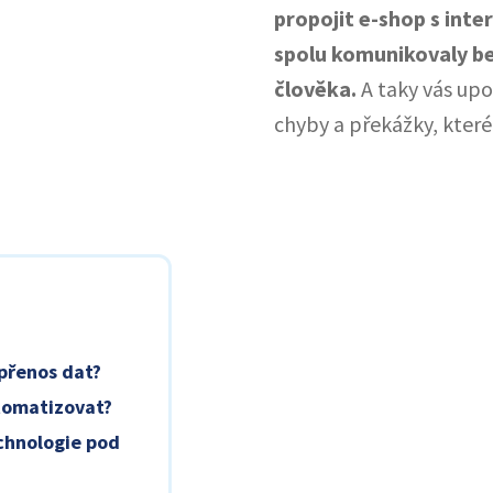
propojit e-shop s int
spolu komunikovaly be
člověka.
A taky vás upo
chyby a překážky, které j
přenos dat?
tomatizovat?
chnologie pod