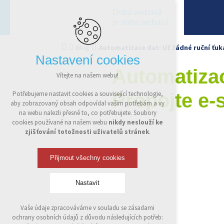
Doba webová
je doba webová
Blog
Automatizace dat: Už žádné ruční ťu
Nastavení cookies
Automatizac
Vítejte na našem webu!
Propojte e
Potřebujeme nastavit cookies a související technologie,
aby zobrazovaný obsah odpovídal vašim potřebám a vy
na webu nalezli přesně to, co potřebujete. Soubory
cookies používané na našem webu
nikdy neslouží ke
zjišťování totožnosti uživatelů stránek
.
Přijmout všechny cookies
Nastavit
Vaše údaje zpracováváme v souladu se zásadami
Technická cookies
ochrany osobních údajů z důvodu následujících potřeb:
nutná pro provozování webu