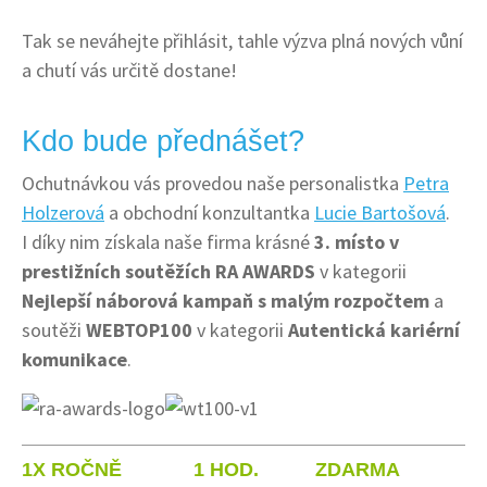
Tak se neváhejte přihlásit, tahle výzva plná nových vůní
a chutí vás určitě dostane!
Kdo bude přednášet?
Ochutnávkou vás provedou naše personalistka
Petra
Holzerová
a obchodní konzultantka
Lucie Bartošová
.
I díky nim získala naše firma krásné
3. místo v
prestižních soutěžích RA AWARDS
v kategorii
Nejlepší náborová kampaň s malým rozpočtem
a
soutěži
WEBTOP100
v kategorii
Autentická kariérní
komunikace
.
1X ROČNĚ
1 HOD.
ZDARMA