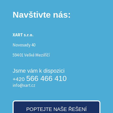
Navštivte nás:
XART s.r.o.
Novosady 40
594 01 Velké Meziříčí
Jsme vám k dispozici
566 466 410
+420
info@xart.cz
POPTEJTE NAŠE ŘEŠENÍ