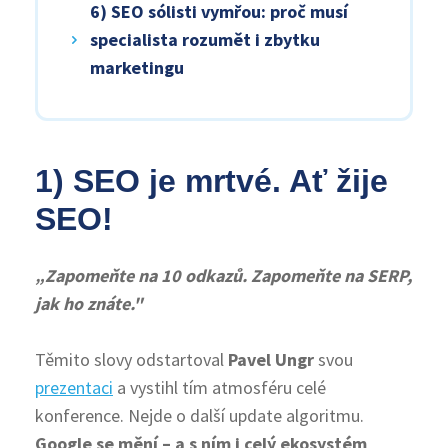
6) SEO sólisti vymřou: proč musí
specialista rozumět i zbytku
marketingu
1) SEO je mrtvé. Ať žije
SEO!
„Zapomeňte na 10 odkazů. Zapomeňte na SERP,
jak ho znáte."
Těmito slovy odstartoval
Pavel Ungr
svou
prezentaci
a vystihl tím atmosféru celé
konference. Nejde o další update algoritmu.
Google se mění – a s ním i celý ekosystém