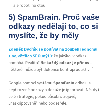
ale roboti ho čtou
5) SpamBrain. Proč vaše
odkazy nedělají to, co si
myslíte, že by měly
Zdeněk Dvořák se podíval na zoubek jednomu
z největších SEO mýtů
: že jakýkoliv odkaz
pomáhá. Realita?
Ne každý odkaz je přínos
–
některé můžou být dokonce kontraproduktivní.
Google pomocí systému
SpamBrain
odhaluje
nepřirozené odkazy a dokáže je ignorovat. Někdy i
celé strategie, pokud působí strojově,
„naskriptovaně" nebo podezřele.