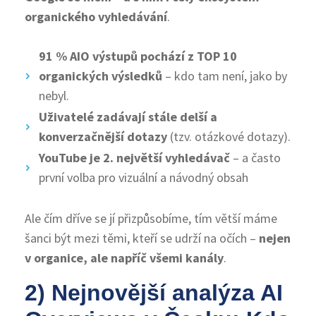
organického vyhledávání
.
91 % AIO výstupů pochází z TOP 10
organických výsledků
– kdo tam není, jako by
nebyl.
Uživatelé zadávají stále delší a
konverzačnější dotazy
(tzv. otázkové dotazy).
YouTube je 2. největší vyhledávač
– a často
první volba pro vizuální a návodný obsah
Ale čím dříve se jí přizpůsobíme, tím větší máme
šanci být mezi těmi, kteří se udrží na očích –
nejen
v organice, ale napříč všemi kanály
.
2) Nejnovější analýza AI