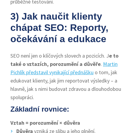
průběžné testování.
3) Jak naučit klienty
chápat SEO: Reporty,
očekávání a edukace
SEO není jen o klíčových slovech a pozicích. J
e to
také o vztazích, porozumění a důvěře
.
Martin
Pichlík představil vynikající přednášku
o tom, jak
edukovat klienty, jak jim reportovat výsledky – a
hlavně, jak s nimi budovat zdravou a dlouhodobou
spolupráci.
Základní rovnice:
Vztah = porozumění × důvěra
Důvěra
vzniká ze slibu a jeho plnění.