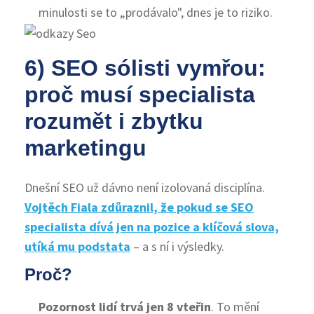
minulosti se to „prodávalo", dnes je to riziko.
6) SEO sólisti vymřou:
proč musí specialista
rozumět i zbytku
marketingu
Dnešní SEO už dávno není izolovaná disciplína.
Vojtěch Fiala zdůraznil, že pokud se SEO
specialista dívá jen na pozice a klíčová slova,
utíká mu podstata
– a s ní i výsledky.
Proč?
Pozornost lidí trvá jen 8 vteřin
. To mění