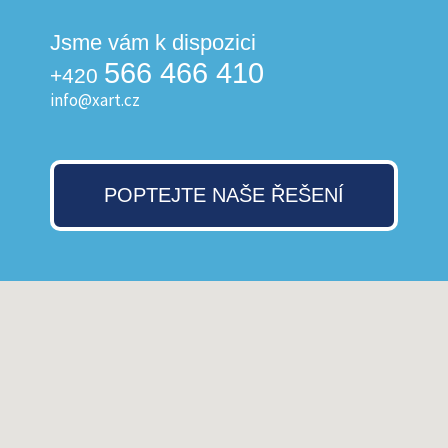
Jsme vám k dispozici
566 466 410
+420
info@xart.cz
POPTEJTE NAŠE ŘEŠENÍ