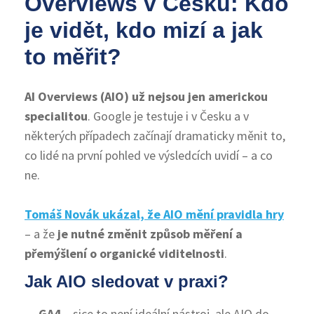
Overviews v Česku: Kdo
je vidět, kdo mizí a jak
to měřit?
AI Overviews (AIO) už nejsou jen americkou
specialitou
. Google je testuje i v Česku a v
některých případech začínají dramaticky měnit to,
co lidé na první pohled ve výsledcích uvidí – a co
ne.
Tomáš Novák ukázal, že AIO mění pravidla hry
– a že
je nutné změnit způsob měření a
přemýšlení o organické viditelnosti
.
Jak AIO sledovat v praxi?
GA4
– sice to není ideální nástroj, ale AIO do