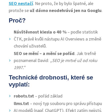
SEO nestačí
. Ne proto, že by bylo špatné, ale
protože se
už dávno neodehrává jen na Googlu
.
Proč?
Návštěvnost klesla o 40 %
– podle statistik
ČTK, právě kvůli nástupu AI Overviews a změně
chování uživatelů.
SEO se mění – a mění se pořád
. Jak trefně
poznamenal David:
„SEO je mrtvé už od roku
1997."
Technické drobnosti, které se
vyplatí:
robots.txt
– pořád základ
llms.txt
– nový typ souboru pro správu přístupu
AI modelů (např. ChatGPT). Efekt zatím nejistý,