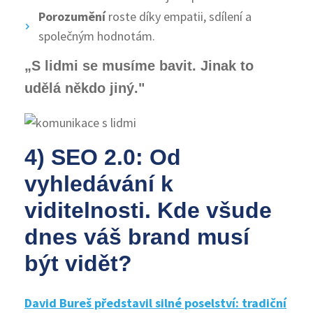
Porozumění
roste díky empatii, sdílení a
společným hodnotám.
„S lidmi se musíme bavit. Jinak to
udělá někdo jiný."
4) SEO 2.0: Od
vyhledávání k
viditelnosti. Kde všude
dnes váš brand musí
být vidět?
David Bureš představil silné poselství: tradiční