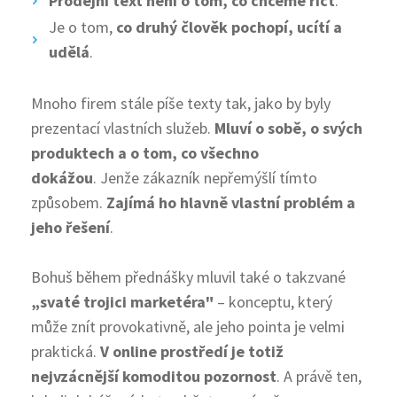
Prodejní text není o tom, co chceme říct
.
Je o tom,
co druhý člověk pochopí, ucítí a
udělá
.
Mnoho firem stále píše texty tak, jako by byly
prezentací vlastních služeb.
Mluví o sobě, o svých
produktech a o tom, co všechno
dokážou
. Jenže zákazník nepřemýšlí tímto
způsobem.
Zajímá ho hlavně vlastní problém a
jeho řešení
.
Bohuš během přednášky mluvil také o takzvané
„svaté trojici marketéra"
– konceptu, který
může znít provokativně, ale jeho pointa je velmi
praktická.
V online prostředí je totiž
nejvzácnější komoditou pozornost
. A právě ten,