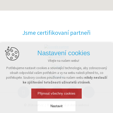
Jsme certifikovaní partneři
Nastavení cookies
Vítejte na našem webu!
Potřebujeme nastavit cookies a související technologie, aby zobrazovaný
obsah odpovídal vašim potřebám a vy na webu nalezli přesně to, co
potřebujete. Soubory cookies používané na našem webu
nikdy neslouží
ke zjišťování totožnosti uživatelů stránek
.
Přijmout všechny cookies
© 2026
xart.cz
Doba webová je doba webová
Nastavit