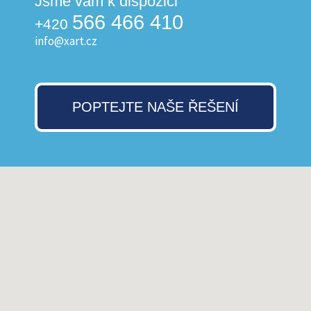
Jsme vám k dispozici
566 466 410
+420
info@xart.cz
POPTEJTE NAŠE ŘEŠENÍ