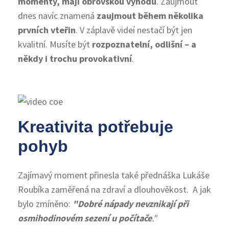
momenty, mají obrovskou výhodu
. Zaujmout
dnes navíc znamená
zaujmout během několika
prvních vteřin
. V záplavě videí nestačí být jen
kvalitní. Musíte být
rozpoznatelní, odlišní – a
někdy i trochu provokativní
.
Kreativita potřebuje
pohyb
Zajímavý moment přinesla také přednáška Lukáše
Roubíka zaměřená na zdraví a dlouhověkost. A jak
bylo zmíněno:
"Dobré nápady nevznikají při
osmihodinovém sezení u počítače
."