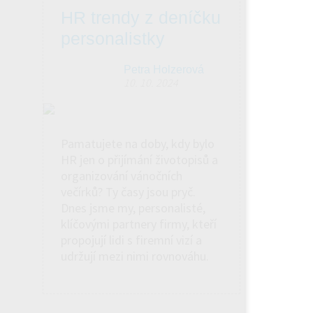
HR trendy z deníčku
personalistky
Petra Holzerová
10. 10. 2024
Pamatujete na doby, kdy bylo
HR jen o přijímání životopisů a
organizování vánočních
večírků? Ty časy jsou pryč.
Dnes jsme my, personalisté,
klíčovými partnery firmy, kteří
propojují lidi s firemní vizí a
udržují mezi nimi rovnováhu.