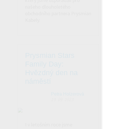
který jsme uspořádali pro
našeho dlouholetého
obchodního partnera Prysmian
Kabely.
Prysmian Stars
Family Day:
Hvězdný den na
náměstí
Petra Holzerová
19. 09. 2023
I v letošním roce jsme