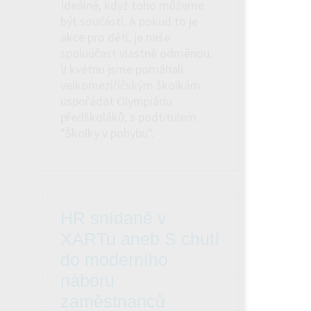
Ideálně, když toho můžeme
být součástí. A pokud to je
akce pro děti, je naše
spoluúčast vlastně odměnou.
V květnu jsme pomáhali
velkomeziříčským školkám
uspořádat Olympiádu
předškoláků, s podtitulem
"Školky v pohybu".
HR snídaně v
XARTu aneb S chutí
do moderního
náboru
zaměstnanců