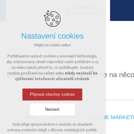
Doba webová
je doba webová
Nastavení cookies
Vítejte na našem webu!
Potřebujeme nastavit cookies a související technologie,
aby zobrazovaný obsah odpovídal vašim potřebám a vy
na webu nalezli přesně to, co potřebujete. Soubory
Jsme zvídaví a občas narazíme na něco
cookies používané na našem webu
nikdy neslouží ke
zjišťování totožnosti uživatelů stránek
.
Přijmout všechny cookies
Nastavit
VŠE
NÁVODY
ONLINE MARKET
Vaše údaje zpracováváme v souladu se zásadami
Technická cookies
ochrany osobních údajů z důvodu následujících potřeb:
nutná pro provozování webu