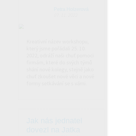
Petra Holzerová
07. 11. 2022
Kreativní název workshopu,
který jsme pořádali 25. 10.
2022, odráží naši chuť pomoci
firmám, které do svých týmů
shání nové kolegy, stejně jako
chuť zkoušet nové věci a nové
formy setkávání se s vámi.
Jak nás jednatel
dovezl na Jatka