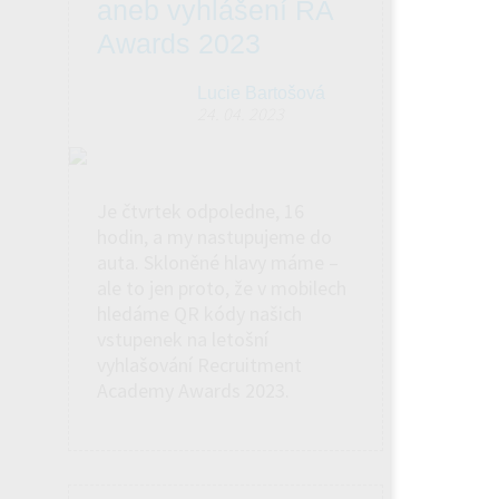
aneb vyhlášení RA
Awards 2023
Lucie Bartošová
24. 04. 2023
Je čtvrtek odpoledne, 16
hodin, a my nastupujeme do
auta. Skloněné hlavy máme –
ale to jen proto, že v mobilech
hledáme QR kódy našich
vstupenek na letošní
vyhlašování Recruitment
Academy Awards 2023.