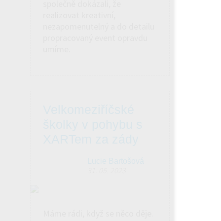
společně dokázali, že
realizovat kreativní,
nezapomenutelný a do detailu
propracovaný event opravdu
umíme.
Velkomeziříčské
školky v pohybu s
XARTem za zády
Lucie Bartošová
31. 05. 2023
Máme rádi, když se něco děje.