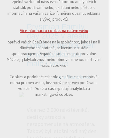
zpětná vazba od návštěvníků formou analytických
udržení kontextu stránek (session): případná
statistik používání webu, ukládání nebo přístup k
přihlášení, volby jazyka, apod.
informacím na vašem zařízení, měření obsahu, reklama
a vývoj produktů.
Volitelná cookies
Prysmian Family
analytická pro anonymizované vyhodnocení
Více informací o cookies na našem webu
návštěvnosti
day 2025 v areálu
marketingová cookies (Google)
Správci vašich údajů bude naše společnost, jakož i naši
hotelu Amerika: den
důvěryhodní partneři, se kterými neustále
Více informací o cookies na našem webu
plný zážitků pro
spolupracujeme. Vyjádření souhlasu je dobrovolné.
Můžete jej kdykoli zrušit nebo obnovit změnou nastavení
malé i velké
vašich cookies.
Přijmout všechny cookies
Cookies a podobné technologie dělíme na technická:
Lucie Bartošová
10. 09. 2025
nutná pro běh webu, bez nichž nelze web používat a
Odmítnout vše
volitelná. Do této části spadají analytická a
marketingová cookies.
Více než 2 000 návštěvníků,
desítky atrakcí a
nezapomenutelná atmosféra.
Takový byl letošní rodinný den,