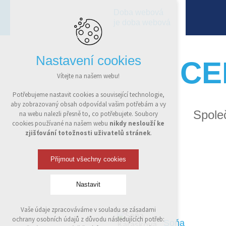
Doba webová
je doba webová
Nastavení cookies
CE
Vítejte na našem webu!
Potřebujeme nastavit cookies a související technologie,
aby zobrazovaný obsah odpovídal vašim potřebám a vy
Spole
na webu nalezli přesně to, co potřebujete. Soubory
cookies používané na našem webu
nikdy neslouží ke
zjišťování totožnosti uživatelů stránek
.
Přijmout všechny cookies
Nastavit
Vaše údaje zpracováváme v souladu se zásadami
Technická cookies
ochrany osobních údajů z důvodu následujících potřeb:
Soňa
nutná pro provozování webu