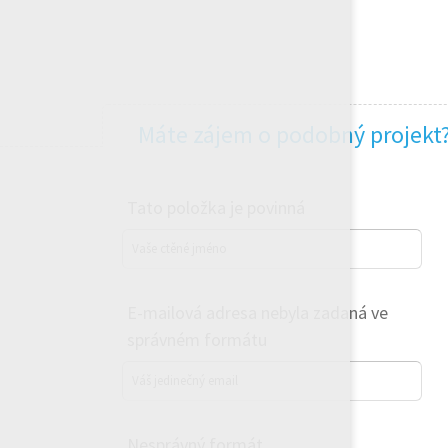
Máte zájem o podobný projekt
Tato položka je povinná
Vaše ctěné jméno
E-mailová adresa nebyla zadaná ve
správném formátu
Váš jedinečný email
Nesprávný formát