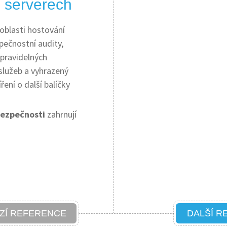
 serverech
 oblasti hostování
pečnostní audity,
 pravidelných
služeb a vyhrazený
ení o další balíčky
bezpečnosti
zahrnují
ZÍ REFERENCE
DALŠÍ R