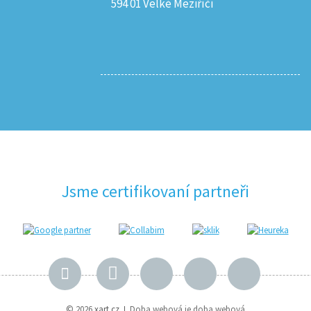
594 01 Velké Meziříčí
Jsme certifikovaní partneři
© 2026
xart.cz
Doba webová je doba webová