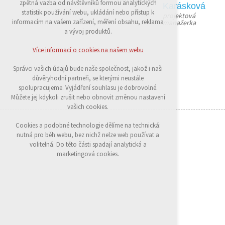
zpětná vazba od návštěvníků formou analytických
Karásková
udržení kontextu stránek (session): případná
statistik používání webu, ukládání nebo přístup k
projektová 
přihlášení, volby jazyka, apod.
informacím na vašem zařízení, měření obsahu, reklama
manažerka
a vývoj produktů.
Volitelná cookies
analytická pro anonymizované vyhodnocení
Více informací o cookies na našem webu
návštěvnosti
marketingová cookies (Google)
Správci vašich údajů bude naše společnost, jakož i naši
důvěryhodní partneři, se kterými neustále
Více informací o cookies na našem webu
spolupracujeme. Vyjádření souhlasu je dobrovolné.
Můžete jej kdykoli zrušit nebo obnovit změnou nastavení
vašich cookies.
Přijmout všechny cookies
Cookies a podobné technologie dělíme na technická:
nutná pro běh webu, bez nichž nelze web používat a
Odmítnout vše
volitelná. Do této části spadají analytická a
marketingová cookies.