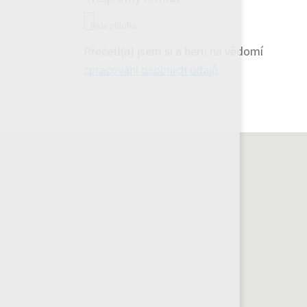
Vaše příloha
Přečetl(a) jsem si a beru na vědomí
zpracování osobních údajů
.