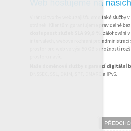
Web hostujeme na našich
V rámci tvorby webu zajišťujeme také služby v
stránek. Klientům garantujeme pravidelné bez
dostupnost služeb SLA 99,9 %
, zálohování v
intervalech, webové rozhraní pro administraci 
prostor pro web ve výši 50 GB s možností rozšíř
prostoru navíc.
Naše doménové služby s garancí digitální 
DNSSEC, SSL, DKIM, SPF, DMARC a IPv6.
PŘEDCHO