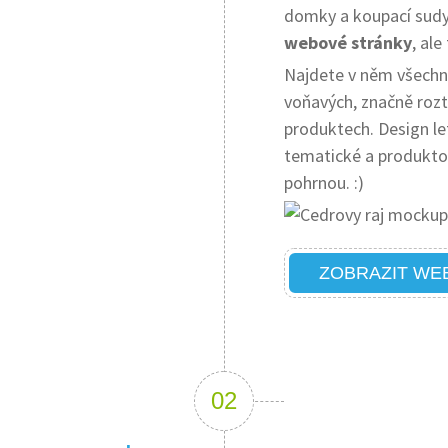
domky a koupací sudy 
webové stránky
, al
Najdete v něm všechny
voňavých, značně rozt
produktech. Design le
tematické a produktov
pohrnou. :)
ZOBRAZIT WE