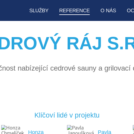
SLUŽBY
REFERENCE
O NÁS
OC
DROVÝ RÁJ S.R
čnost nabízející cedrové sauny a grilovací
Klíčoví lidé v projektu
Honza
Pavla