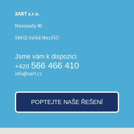
XART s.r.o.
Novosady 40
594 01 Velké Meziříčí
Jsme vám k dispozici
566 466 410
+420
info@xart.cz
POPTEJTE NAŠE ŘEŠENÍ