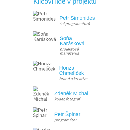
Klíčoví lidé v projektu
Petr Simonides
šéf programátorů
Soňa
Karásková
projektová 
manažerka
Honza
Chmelíček
brand a kreativa
Zdeněk Michal
kodér, fotograf
Petr Špinar
programátor