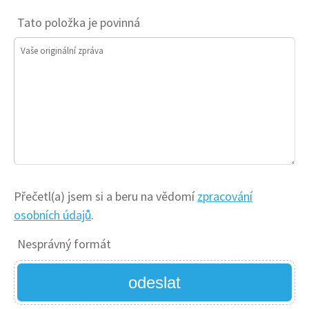
Tato položka je povinná
Vaše originální zpráva
Přečetl(a) jsem si a beru na vědomí
zpracování
osobních údajů
.
Nesprávný formát
odeslat