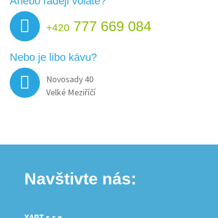
Anebo raději voláte?
777 669 084
+420
Nebo je libo kávu?
Novosady 40
Velké Meziříčí
Navštivte nás:
XART s.r.o.