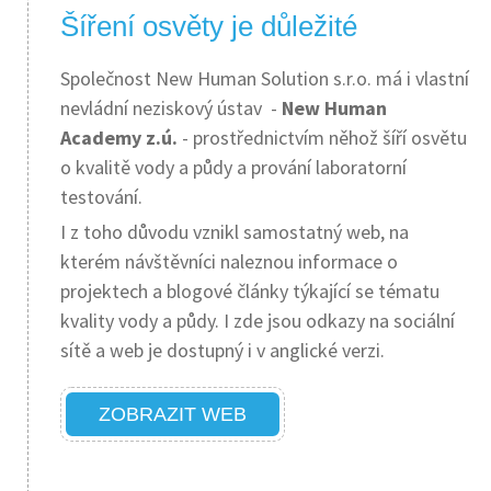
Šíření osvěty je důležité
Společnost New Human Solution s.r.o. má i vlastní
nevládní neziskový ústav -
New Human
Academy z.ú.
- prostřednictvím něhož šíří osvětu
o kvalitě vody a půdy a prování laboratorní
testování.
I z toho důvodu vznikl samostatný web, na
kterém návštěvníci naleznou informace o
projektech a blogové články týkající se tématu
kvality vody a půdy. I zde jsou odkazy na sociální
sítě a web je dostupný i v anglické verzi.
ZOBRAZIT WEB