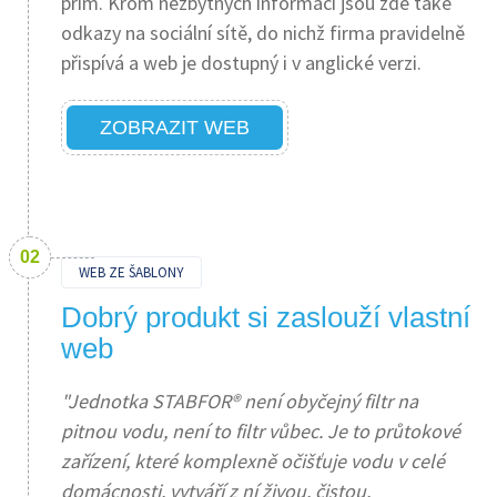
prim. Krom nezbytných informací jsou zde také
odkazy na sociální sítě, do nichž firma pravidelně
přispívá a web je dostupný i v anglické verzi.
ZOBRAZIT WEB
WEB ZE ŠABLONY
Dobrý produkt si zaslouží vlastní
web
"Jednotka STABFOR® není obyčejný filtr na
pitnou vodu, není to filtr vůbec. Je to průtokové
zařízení, které komplexně očišťuje vodu v celé
domácnosti, vytváří z ní živou, čistou,