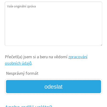
Vaše originální zpráva
Přečetl(a) jsem si a beru na vědomí
zpracování
osobních údajů
.
Nesprávný formát
odeslat