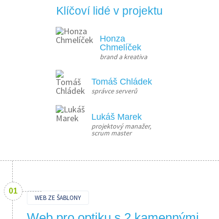
Klíčoví lidé v projektu
Honza
Chmelíček
brand a kreativa
Tomáš Chládek
správce serverů
Lukáš Marek
projektový manažer, 
scrum master
WEB ZE ŠABLONY
Web pro optiku s 2 kamennými