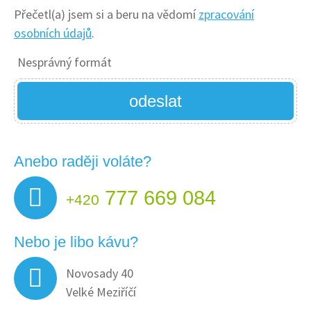
Přečetl(a) jsem si a beru na vědomí
zpracování
osobních údajů
.
Nesprávný formát
odeslat
Anebo raději voláte?
777 669 084
+420
Nebo je libo kávu?
Novosady 40
Velké Meziříčí