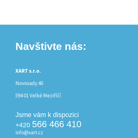
Navštivte nás:
XART s.r.o.
Novosady 40
594 01 Velké Meziříčí
Jsme vám k dispozici
566 466 410
+420
info@xart.cz