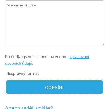
Vaše originální zpráva
Přečetl(a) jsem si a beru na vědomí
zpracování
osobních údajů
.
Nesprávný formát
odeslat
Anebo raději voláte?