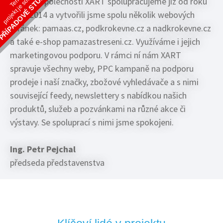
projekt je součástí
PŘÍPADOVÉ STUDIE
Tento
Se společností XART spolupracujeme již od roku
2014 a vytvořili jsme spolu několik webových
stránek: pamaas.cz, podkrokevne.cz a nadkrokevne.cz
a také e-shop pamazastreseni.cz. Využíváme i jejich
marketingovou podporu. V rámci ní nám XART
spravuje všechny weby, PPC kampaně na podporu
prodeje i naší značky, zbožové vyhledávače a s nimi
související feedy, newslettery s nabídkou našich
produktů, služeb a pozvánkami na různé akce či
výstavy. Se spoluprací s nimi jsme spokojeni.
Ing. Petr Pejchal
předseda představenstva