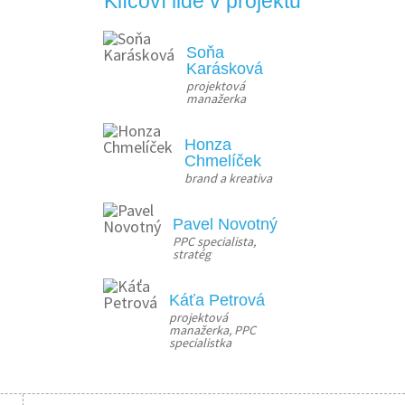
Klíčoví lidé v projektu
Soňa
Karásková
projektová 
manažerka
Honza
Chmelíček
brand a kreativa
Pavel Novotný
PPC specialista, 
stratég
Káťa Petrová
projektová 
manažerka, PPC 
specialistka