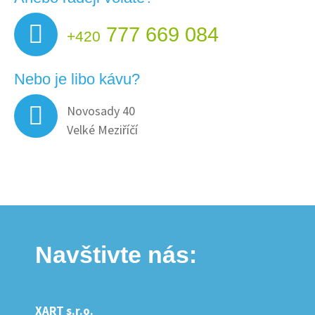
777 669 084
+420
Nebo je libo kávu?
Novosady 40
Velké Meziříčí
Navštivte nás:
XART s.r.o.