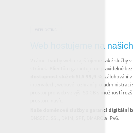
WEBHOSTING
Web hostujeme na našich
V rámci tvorby webu zajišťujeme také služby v
stránek. Klientům garantujeme pravidelné bez
dostupnost služeb SLA 99,9 %
, zálohování v
intervalech, webové rozhraní pro administraci 
prostor pro web ve výši 50 GB s možností rozšíř
prostoru navíc.
Naše doménové služby s garancí digitální 
DNSSEC, SSL, DKIM, SPF, DMARC a IPv6.