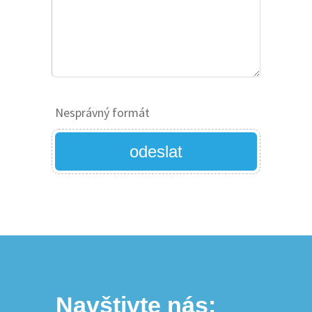
Nesprávný formát
odeslat
Navštivte nás: