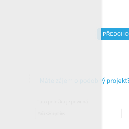
PŘEDCHO
Máte zájem o podobný projekt
Tato položka je povinná
Vaše ctěné jméno