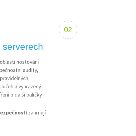
 serverech
 oblasti hostování
pečnostní audity,
 pravidelných
služeb a vyhrazený
ení o další balíčky
bezpečnosti
zahrnují