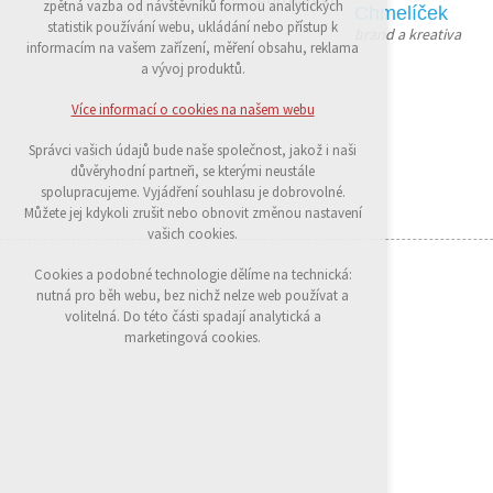
zpětná vazba od návštěvníků formou analytických
Chmelíček
udržení kontextu stránek (session): případná
statistik používání webu, ukládání nebo přístup k
brand a kreativa
přihlášení, volby jazyka, apod.
informacím na vašem zařízení, měření obsahu, reklama
a vývoj produktů.
Volitelná cookies
analytická pro anonymizované vyhodnocení
Více informací o cookies na našem webu
návštěvnosti
marketingová cookies (Google)
Správci vašich údajů bude naše společnost, jakož i naši
důvěryhodní partneři, se kterými neustále
Více informací o cookies na našem webu
spolupracujeme. Vyjádření souhlasu je dobrovolné.
Můžete jej kdykoli zrušit nebo obnovit změnou nastavení
vašich cookies.
Přijmout všechny cookies
Cookies a podobné technologie dělíme na technická:
nutná pro běh webu, bez nichž nelze web používat a
Odmítnout vše
volitelná. Do této části spadají analytická a
marketingová cookies.