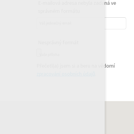
E-mailová adresa nebyla zadaná ve
správném formátu
Váš jedinečný email
Nesprávný formát
Vaše příloha
Přečetl(a) jsem si a beru na vědomí
zpracování osobních údajů
.