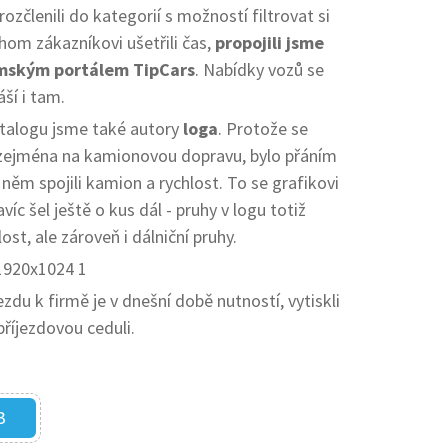
ozčlenili do kategorií s možností filtrovat si
hom zákazníkovi ušetřili čas,
propojili jsme
emským portálem TipCars
. Nabídky vozů se
ší i tam.
alogu jsme také autory
loga
. Protože se
zejména na kamionovou dopravu, bylo přáním
něm spojili kamion a rychlost. To se grafikovi
íc šel ještě o kus dál - pruhy v logu totiž
ost, ale zároveň i dálniční pruhy.
ezdu k firmě je v dnešní době nutností, vytiskli
říjezdovou ceduli.
B