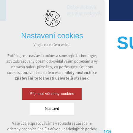
Doba webová
je doba webová
Nastavení cookies
S
Vítejte na našem webu!
Potřebujeme nastavit cookies a související technologie,
aby zobrazovaný obsah odpovídal vašim potřebám a vy
na webu nalezli přesně to, co potřebujete. Soubory
cookies používané na našem webu
nikdy neslouží ke
zjišťování totožnosti uživatelů stránek
.
Přijmout všechny cookies
Nastavit
Vaše údaje zpracováváme v souladu se zásadami
Technická cookies
ochrany osobních údajů z důvodu následujících potřeb:
Honza
nutná pro provozování webu