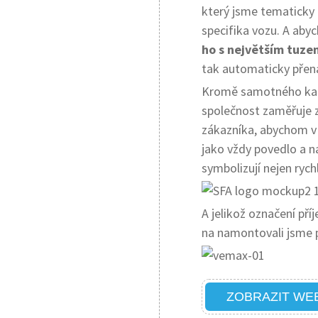
který jsme tematicky r
specifika vozu. A abyc
ho s největším tuz
tak automaticky přená
Kromě samotného kat
společnost zaměřuje 
zákazníka, abychom v 
jako vždy povedlo a nav
symbolizují nejen rychl
A jelikož označení příj
na namontovali jsme p
ZOBRAZIT WE