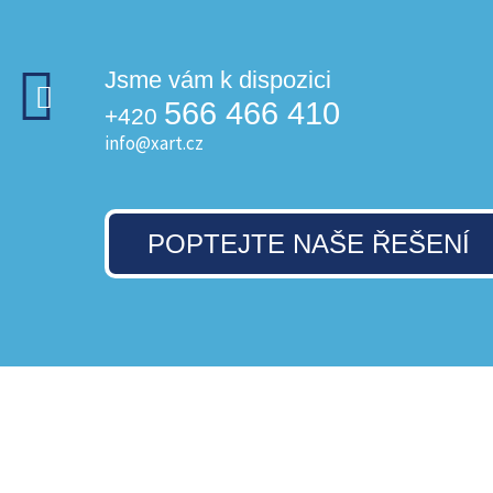
Jsme vám k dispozici
566 466 410
+420
info@xart.cz
POPTEJTE NAŠE ŘEŠENÍ