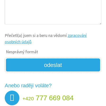
Přečetl(a) jsem si a beru na vědomí
zpracování
osobních údajů
.
Nesprávný formát
odeslat
Anebo raději voláte?
777 669 084
+420