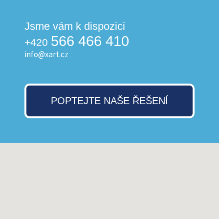
Jsme vám k dispozici
566 466 410
+420
info@xart.cz
POPTEJTE NAŠE ŘEŠENÍ