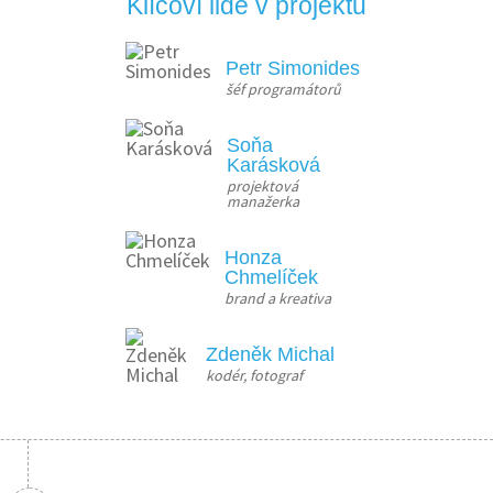
Klíčoví lidé v projektu
Petr Simonides
šéf programátorů
Soňa
Karásková
projektová 
manažerka
Honza
Chmelíček
brand a kreativa
Zdeněk Michal
kodér, fotograf