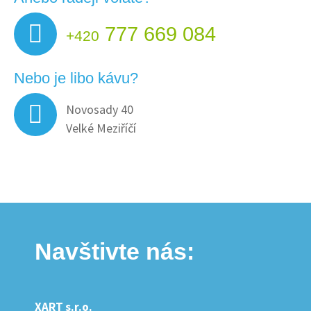
777 669 084
+420
Nebo je libo kávu?
Novosady 40
Velké Meziříčí
Navštivte nás:
XART s.r.o.