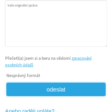
Vaše originální zpráva
Přečetl(a) jsem si a beru na vědomí
zpracování
osobních údajů
.
Nesprávný formát
odeslat
Anebo raději voláte?