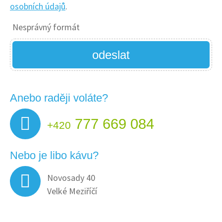
osobních údajů
.
Nesprávný formát
odeslat
Anebo raději voláte?
777 669 084
+420
Nebo je libo kávu?
Novosady 40
Velké Meziříčí