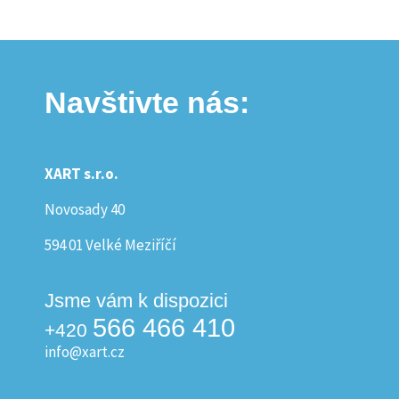
Navštivte nás:
XART s.r.o.
Novosady 40
594 01 Velké Meziříčí
Jsme vám k dispozici
566 466 410
+420
info@xart.cz