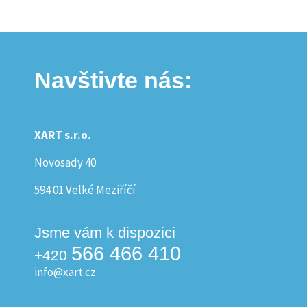
Navštivte nás:
XART s.r.o.
Novosady 40
594 01 Velké Meziříčí
Jsme vám k dispozici
566 466 410
+420
info@xart.cz