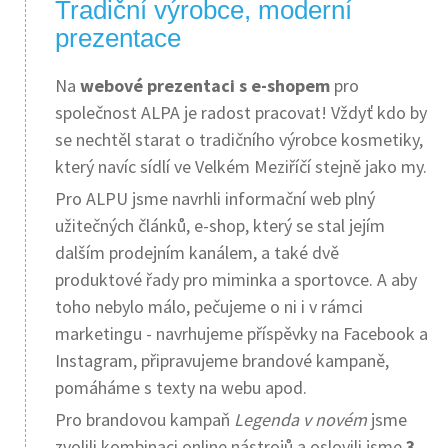
Tradiční výrobce, moderní
prezentace
Na
webové prezentaci s e-shopem
pro
společnost ALPA je radost pracovat! Vždyť kdo by
se nechtěl starat o tradičního výrobce kosmetiky,
který navíc sídlí ve Velkém Meziříčí stejně jako my.
Pro ALPU jsme navrhli informační web plný
užitečných článků, e-shop, který se stal jejím
dalším prodejním kanálem, a také dvě
produktové řady pro miminka a sportovce. A aby
toho nebylo málo, pečujeme o ni i v rámci
marketingu - navrhujeme příspěvky na Facebook a
Instagram, připravujeme brandové kampaně,
pomáháme s texty na webu apod.
Pro brandovou kampaň
Legenda v novém
jsme
zvolili kombinaci online nástrojů a oslovili jsme
3