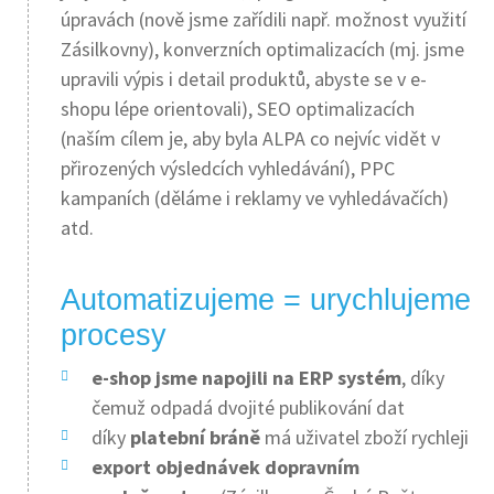
úpravách (nově jsme zařídili např. možnost využití
Zásilkovny), konverzních optimalizacích (mj. jsme
upravili výpis i detail produktů, abyste se v e-
shopu lépe orientovali), SEO optimalizacích
(naším cílem je, aby byla ALPA co nejvíc vidět v
přirozených výsledcích vyhledávání), PPC
kampaních (děláme i reklamy ve vyhledávačích)
atd.
Automatizujeme = urychlujeme
procesy
e-shop jsme napojili na ERP systém
, díky
čemuž odpadá dvojité publikování dat
díky
platební bráně
má uživatel zboží rychleji
export objednávek dopravním