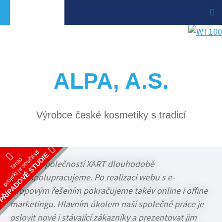
ALPA, A.S.
Výrobce české kosmetiky s tradicí
projekt je součástí
PŘÍPADOVÉ STUDIE
Tento
Se společností XART dlouhodobě
spolupracujeme. Po realizaci webu s e-
shopovým řešením pokračujeme takév online i offine
marketingu. Hlavním úkolem naší společné práce je
oslovit nové i stávající zákazníky a prezentovat jim