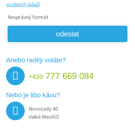
osobních údajů
.
Nesprávný formát
odeslat
Anebo raději voláte?
777 669 084
+420
Nebo je libo kávu?
Novosady 40
Velké Meziříčí