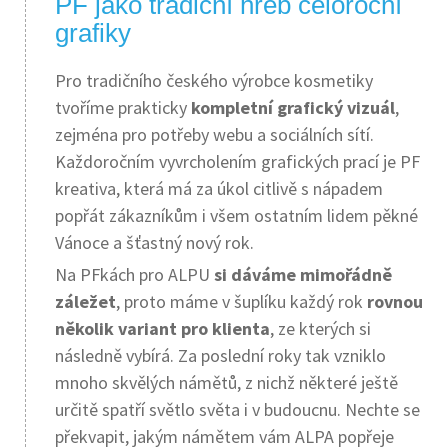
PF jako tradiční hřeb celoroční
grafiky
Pro tradičního českého výrobce kosmetiky
tvoříme prakticky
kompletní grafický vizuál
,
zejména pro potřeby webu a sociálních sítí.
Každoročním vyvrcholením grafických prací je PF
kreativa, která má za úkol citlivě s nápadem
popřát zákazníkům i všem ostatním lidem pěkné
Vánoce a šťastný nový rok.
Na PFkách pro ALPU
si dáváme mimořádně
záležet
, proto máme v šuplíku každý rok
rovnou
několik variant pro klienta
, ze kterých si
následně vybírá. Za poslední roky tak vzniklo
mnoho skvělých námětů, z nichž některé ještě
určitě spatří světlo světa i v budoucnu. Nechte se
překvapit, jakým námětem vám ALPA popřeje