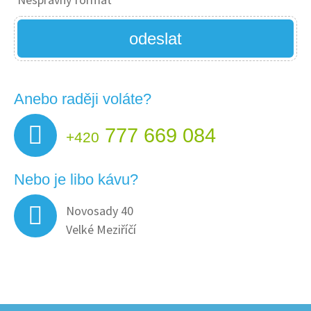
odeslat
Anebo raději voláte?
777 669 084
+420
Nebo je libo kávu?
Novosady 40
Velké Meziříčí