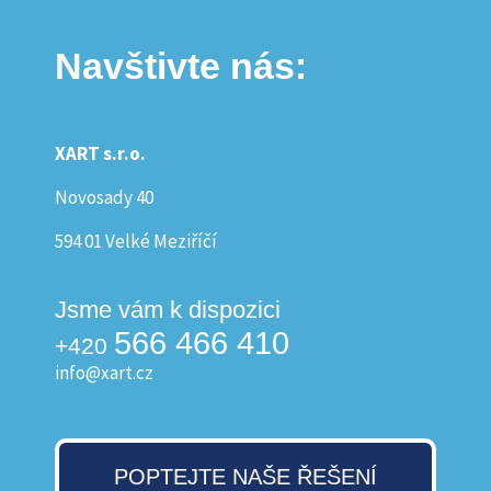
Navštivte nás:
XART s.r.o.
Novosady 40
594 01 Velké Meziříčí
Jsme vám k dispozici
566 466 410
+420
info@xart.cz
POPTEJTE NAŠE ŘEŠENÍ