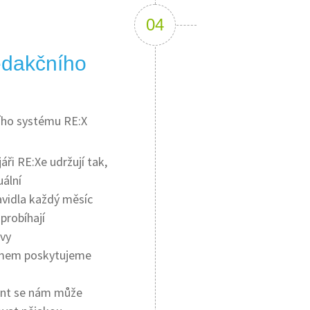
edakčního
ího systému RE:X
jáři RE:Xe udržují tak,
uální
avidla každý měsíc
probíhají
avy
émem poskytujeme
ient se nám může