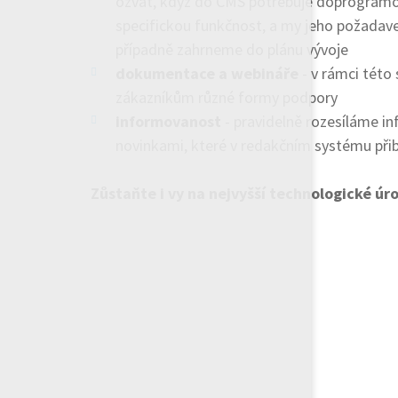
ozvat, když do CMS potřebuje doprogram
specifickou funkčnost, a my jeho požadav
případně zahrneme do plánu vývoje
dokumentace a webináře
- v rámci této
zákazníkům různé formy podpory
informovanost
- pravidelně rozesíláme in
novinkami, které v redakčním systému přib
Zůstaňte i vy na nejvyšší technologické úr