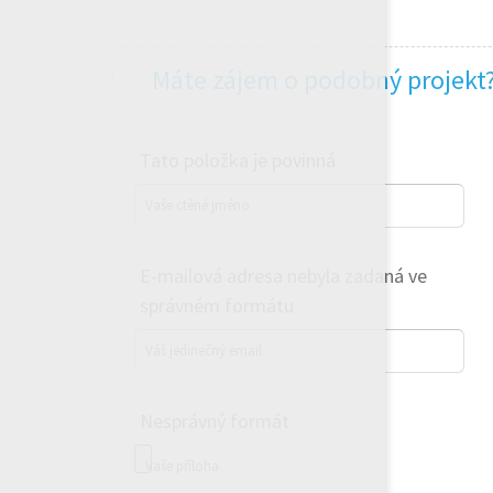
Máte zájem o podobný projekt
Tato položka je povinná
Vaše ctěné jméno
E-mailová adresa nebyla zadaná ve
správném formátu
Váš jedinečný email
Nesprávný formát
Vaše příloha