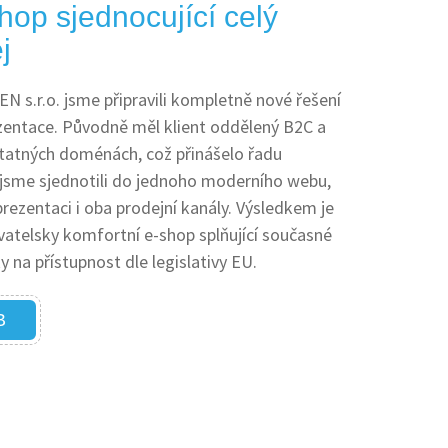
hop sjednocující celý
j
 s.r.o. jsme připravili kompletně nové řešení
zentace. Původně měl klient oddělený B2C a
atných doménách, což přinášelo řadu
 jsme sjednotili do jednoho moderního webu,
prezentaci i oba prodejní kanály. Výsledkem je
ivatelsky komfortní e-shop splňující současné
 na přístupnost dle legislativy EU.
B