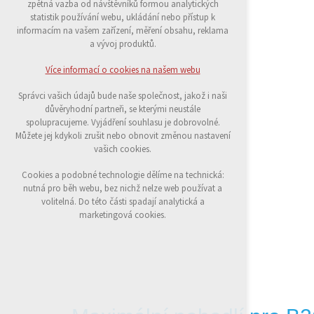
zpětná vazba od návštěvníků formou analytických
udržení kontextu stránek (session): případná
statistik používání webu, ukládání nebo přístup k
přihlášení, volby jazyka, apod.
informacím na vašem zařízení, měření obsahu, reklama
a vývoj produktů.
Volitelná cookies
analytická pro anonymizované vyhodnocení
Více informací o cookies na našem webu
návštěvnosti
marketingová cookies (Google)
Správci vašich údajů bude naše společnost, jakož i naši
důvěryhodní partneři, se kterými neustále
Více informací o cookies na našem webu
spolupracujeme. Vyjádření souhlasu je dobrovolné.
Můžete jej kdykoli zrušit nebo obnovit změnou nastavení
vašich cookies.
Přijmout všechny cookies
Cookies a podobné technologie dělíme na technická:
nutná pro běh webu, bez nichž nelze web používat a
Odmítnout vše
volitelná. Do této části spadají analytická a
marketingová cookies.