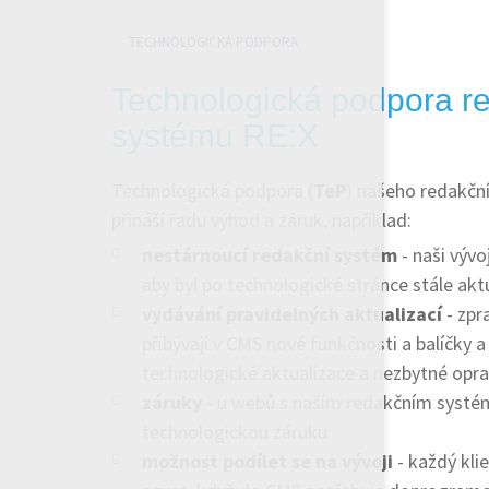
TECHNOLOGICKÁ PODPORA
Technologická podpora r
systému RE:X
Technologická podpora (
TeP
) našeho redakčn
přináší řadu výhod a záruk, například:
nestárnoucí redakční systém
- naši vývo
aby byl po technologické stránce stále akt
vydávání pravidelných aktualizací
- zpr
přibývají v CMS nové funkčnosti a balíčky a 
technologické aktualizace a nezbytné opr
záruky
- u webů s naším redakčním syst
technologickou záruku
možnost podílet se na vývoji
- každý kl