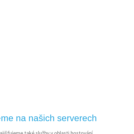
me na našich serverech
ajišťujeme také služby v oblasti hostování