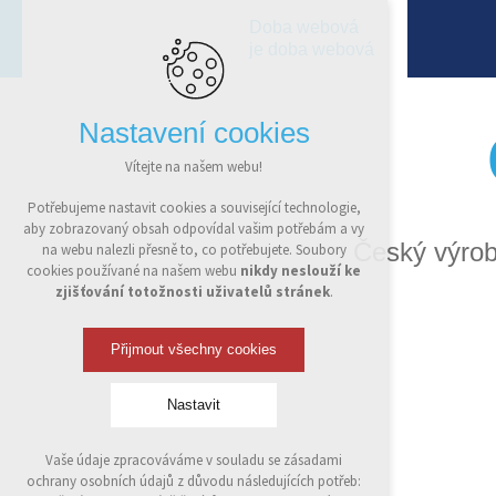
Doba webová
je doba webová
Nastavení cookies
Vítejte na našem webu!
Potřebujeme nastavit cookies a související technologie,
aby zobrazovaný obsah odpovídal vašim potřebám a vy
Český výrob
na webu nalezli přesně to, co potřebujete. Soubory
cookies používané na našem webu
nikdy neslouží ke
zjišťování totožnosti uživatelů stránek
.
Přijmout všechny cookies
Nastavit
Vaše údaje zpracováváme v souladu se zásadami
Technická cookies
ochrany osobních údajů z důvodu následujících potřeb:
nutná pro provozování webu