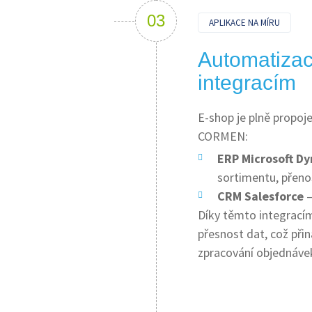
APLIKACE NA MÍRU
Automatizace
integracím
E-shop je plně propoj
CORMEN:
ERP Microsoft D
sortimentu, přeno
CRM Salesforce
–
Díky těmto integracím
přesnost dat, což přin
zpracování objednáve