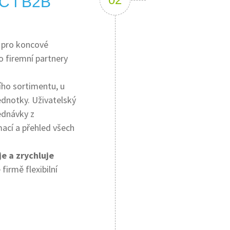
C i B2B
pro koncové
o firemní partnery
ího sortimentu, u
jednotky. Uživatelský
ednávky z
ací a přehled všech
e a zrychluje
firmě flexibilní