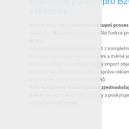
Maximální pohodlí pro B2
zákazníky
Nový e-shop nabízí i
ntuitivní nákupní proces
zákazníky (
B2C
) a zároveň pokročilé funkce pr
(
B2B
).
Zákazníci mohou pohodlně vybírat z kompletn
produktů volit různé velikosti balení a měrné 
profil umožňuje zákazníkům rychlý import obj
předpřipraveného Excel souboru, správu reklam
objednávek, faktur a dodacích listů.
Toto komplexní řešení výrazně zjednodušuj
nákup
pro obě zákaznické skupiny a poskytuje 
základ pro další rozvoj.