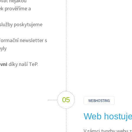
ovat nějakou
ek prověříme a
 služby poskytujeme
formační newsletter s
yly
ovni
díky naší TeP.
WEBHOSTING
Web hostuje
V rámci tvorby webu z