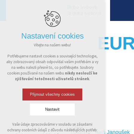
Doba webová
je doba webová
Nastavení cookies
EUR
Vítejte na našem webu!
Potřebujeme nastavit cookies a související technologie,
"S firmou XART,
aby zobrazovaný obsah odpovídal vašim potřebám a vy
jsme zprovoznil
na webu nalezli přesně to, co potřebujete. Soubory
cookies používané na našem webu
nikdy neslouží ke
poutavému designu. F
zjišťování totožnosti uživatelů stránek
.
účely a vytváří tak 
oblasti sociálních sí
Přijmout všechny cookies
Lukáš Jurek
Nastavit
EURO BAGGING, s.r.o
Vaše údaje zpracováváme v souladu se zásadami
Technická cookies
ochrany osobních údajů z důvodu následujících potřeb:
Aleš Janoušek
nutná pro provozování webu