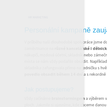
HR MARKETING
Personální kampaně zauj
V průběhu naší dlouhodobé spolupráce jsme do 
zaměstnance na
různé kancelářské i dělnick
nákupčí, mzdová účetní, skladník nebo zámečn
místa se nám vždy podařilo obsadit. Napříkla
skladníka zafungovala přímo na jedničku s hvěz
povedlo obsadit během 14 dní
a s rekordně
Jak postupujeme?
Vždy začínáme
brainstormingem
a výběrem v
ploch. Jakmile si ujasníme, kde chceme danou