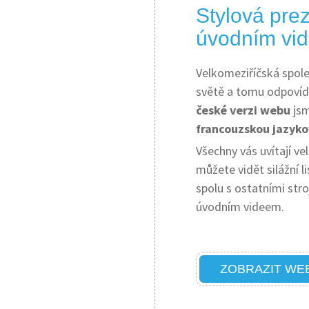
Stylová pre
úvodním vid
Velkomeziříčská spo
světě a tomu odpovídá
české verzi webu
jsm
francouzskou jazyk
Všechny vás uvítají 
můžete vidět silážní 
spolu s ostatními str
úvodním videem.
ZOBRAZIT WE