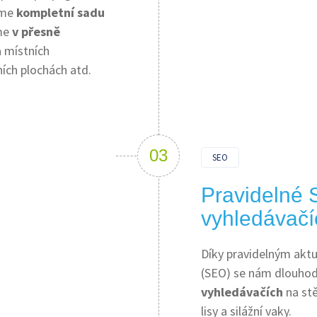
říme
kompletní sadu
eme
v přesně
a místních
ních plochách atd.
SEO
Pravidelné 
vyhledávačí
Díky pravidelným aktu
(SEO) se nám dlouho
vyhledávačích
na stě
lisy a silážní vaky.