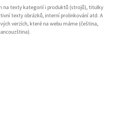
a texty kategorií i produktů (strojů), titulky
tivní texty obrázků, interní prolinkování atd. A
ových verzích, které na webu máme (čeština,
rancouzština).