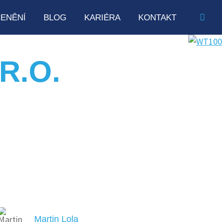
ENĚNÍ
BLOG
KARIÉRA
KONTAKT
R.O.
lik let. Nedávno
adčasovému a
hy pro další firemní
ároveň dává směr v
t."
Martin Lola