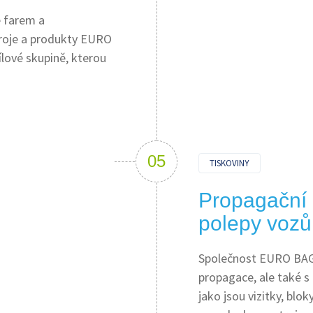
 farem a
troje a produkty EURO
ílové skupině, kterou
TISKOVINY
Propagační m
polepy vozů
Společnost EURO BAGG
propagace, ale také 
jako jsou vizitky, blok