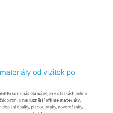
ateriály od vizitek po
ING se na nás obrací nejen v otázkách online
s žádostmi o
nejrůznější offline materiály
,
y, dopisní obálky, placky, letáky, novoročenky,