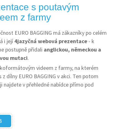
zentace s poutavým
eem z farmy
lečnost EURO BAGGING má zákazníky po celém
 i její
4jazyčná webová prezentace
- k
e postupně přidali
anglickou, německou a
ovou mutaci
.
velkoformátovým videem z farmy, na kterém
lis z dílny EURO BAGGING v akci. Ten potom
oji najdete v přehledné nabídce přímo pod
B