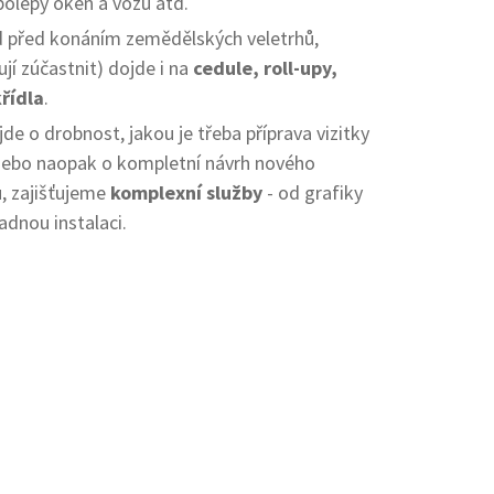
polepy oken a vozů atd.
ad před konáním zemědělských veletrhů,
ují zúčastnit) dojde i na
cedule, roll-upy,
řídla
.
jde o drobnost, jakou je třeba příprava vizitky
nebo naopak o kompletní návrh nového
, zajišťujeme
komplexní služby
- od grafiky
adnou instalaci.