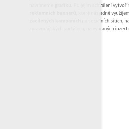
navrhneme
grafiku
. Po jejím schválení vytvo
reklamních bannerů
, které následně využij
zacílených kampaních
na sociálních sítích, n
zpravodajských portálech, na vybraných inzert