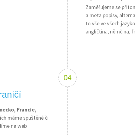
Zaměřujeme se přitom n
a meta popisy, alterna
to vše ve všech jazyk
angličtina, němčina, f
aničí
mecko, Francie,
mích máme spuštěné či
díme na web