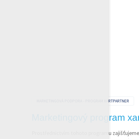
MARKETINGOVÁ PODPORA - PROGRAM XARTPARTNER
Marketingový program x
Prostřednictvím tohoto programu zajišťujeme 