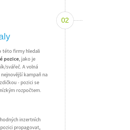
aly
této firmy hledali
é pozice
, jako je
ík/svářeč. A volná
d nejnovější kampaň na
dičkou - pozici se
 nízkým rozpočtem.
hodných inzertních
 pozici propagovat,