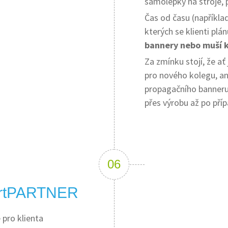
samolepky na stroje, 
Čas od času (napříkl
kterých se klienti plán
bannery nebo muší k
Za zmínku stojí, že ať 
pro nového kolegu, a
propagačního banneru
přes výrobu až po příp
artPARTNER
pro klienta