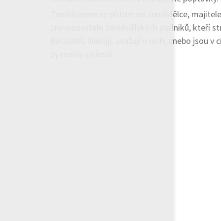
Zaměřujeme se přitom na zemědělce, majitele
provozovatele zemědělských podniků, kteří s
BAGGING hledají, uvažují o nich, anebo jsou v c
by mohly zajímat.