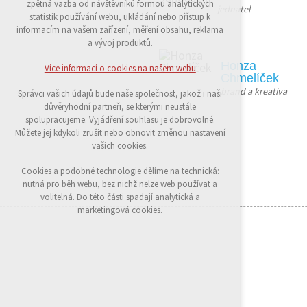
zpětná vazba od návštěvníků formou analytických
jednatel
udržení kontextu stránek (session): případná
statistik používání webu, ukládání nebo přístup k
přihlášení, volby jazyka, apod.
informacím na vašem zařízení, měření obsahu, reklama
a vývoj produktů.
Volitelná cookies
analytická pro anonymizované vyhodnocení
Honza
Více informací o cookies na našem webu
návštěvnosti
Chmelíček
marketingová cookies (Google)
brand a kreativa
Správci vašich údajů bude naše společnost, jakož i naši
důvěryhodní partneři, se kterými neustále
Více informací o cookies na našem webu
spolupracujeme. Vyjádření souhlasu je dobrovolné.
Můžete jej kdykoli zrušit nebo obnovit změnou nastavení
vašich cookies.
Přijmout všechny cookies
Cookies a podobné technologie dělíme na technická:
nutná pro běh webu, bez nichž nelze web používat a
Odmítnout vše
volitelná. Do této části spadají analytická a
marketingová cookies.