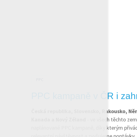
PPC
PPC kampaně v ČR i zahr
Česká republika, Slovensko, Rakousko, Ně
Kanada a Nový Zéland
- ve všech těchto ze
naplánované PPC kampaně, díky kterým přivá
relevantní návštěvnost a zvyšujeme poptávky.