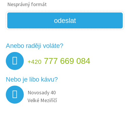
Nesprávný formát
odeslat
Anebo raději voláte?
777 669 084
+420
Nebo je libo kávu?
Novosady 40
Velké Meziříčí