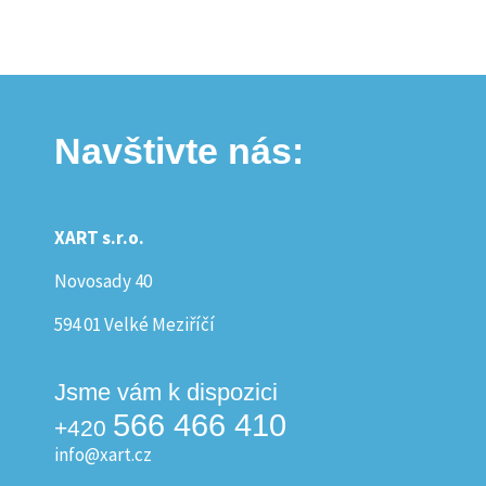
Navštivte nás:
XART s.r.o.
Novosady 40
594 01 Velké Meziříčí
Jsme vám k dispozici
566 466 410
+420
info@xart.cz