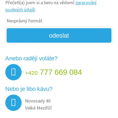
Přečetl(a) jsem si a beru na vědomí
zpracování
osobních údajů
.
Nesprávný formát
odeslat
Anebo raději voláte?
777 669 084
+420
Nebo je libo kávu?
Novosady 40
Velké Meziříčí