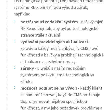
Technologická podpora (
TeP
) našeho redakčního
systému RE:X přináší řadu výhod a záruk,
například:
nestárnoucí redakční systém
- naši vývojáři
RE:Xe udržují tak, aby byl po technologické
stránce stále aktuální
vydávání pravidelných aktualizací
-
zpravidla každý měsíc přibývají v CMS nové
funkčnosti a balíčky a probíhají technologické
aktualizace a nezbytné opravy
záruky
- u webů s naším redakčním
systémem poskytujeme technologickou
záruku
možnost podílet se na vývoji
- každý klient
se nám může ozvat, když do CMS potřebuje
doprogramovat nějakou specifickou
funkčnost, a my jeho požadavek prověříme a