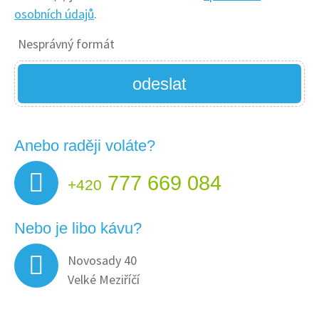
osobních údajů
.
Nesprávný formát
odeslat
Anebo raději voláte?
777 669 084
+420
Nebo je libo kávu?
Novosady 40
Velké Meziříčí