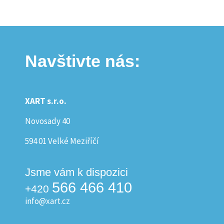
Navštivte nás:
XART s.r.o.
Novosady 40
594 01 Velké Meziříčí
Jsme vám k dispozici
566 466 410
+420
info@xart.cz