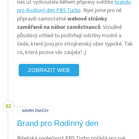
nás už vyzkoušela během přípravy svěžího
brandu
pro Rodinný den PBS Turbo
. Nyní jsme pro ně
připravili samostatné
webové stránky
zaměřené na nábor zaměstnanců
. Vizuálně
působivý vzhled tu podtrhují odstíny modré a
šedé, které jsou pro strojírenský obor typické. Tak
co, která pozice vás zaujala? ;)
ZOBRAZIT WEB
NÁVRH ZNAČKY
Brand pro Rodinný den
Bítešská společnost PBS Turbo pořádá pro své