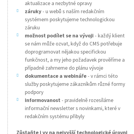
aktualizace a nezbytné opravy
záruky
- u webů s naším redakčním
systémem poskytujeme technologickou
záruku
možnost podílet se na vývoji
- každý klient
se nám může ozvat, když do CMS potřebuje
doprogramovat nějakou specifickou
funkčnost, a my jeho požadavek prověříme a
případně zahrneme do plánu vývoje
dokumentace a webináře
- v rámci této
služby poskytujeme zákazníkům různé formy
podpory
informovanost
- pravidelně rozesíláme
informační newsletter s novinkami, které v
redakčním systému přibyly
Zůstaňte i vy na nejvyšší technologické úrovni