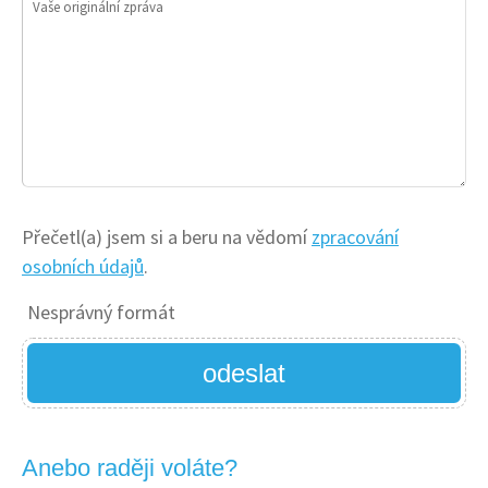
Vaše originální zpráva
Přečetl(a) jsem si a beru na vědomí
zpracování
osobních údajů
.
Nesprávný formát
odeslat
Anebo raději voláte?