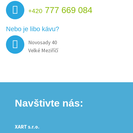
777 669 084
+420
Nebo je libo kávu?
Novosady 40
Velké Meziříčí
Navštivte nás:
XART s.r.o.