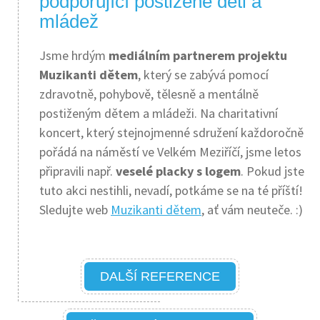
podporující postižené děti a
mládež
Jsme hrdým
mediálním partnerem projektu
Muzikanti dětem
, který se zabývá pomocí
zdravotně, pohybově, tělesně a mentálně
postiženým dětem a mládeži. Na charitativní
koncert, který stejnojmenné sdružení každoročně
pořádá na náměstí ve Velkém Meziříčí, jsme letos
připravili např.
veselé placky s logem
. Pokud jste
tuto akci nestihli, nevadí, potkáme se na té příští!
Sledujte web
Muzikanti dětem
, ať vám neuteče. :)
DALŠÍ REFERENCE