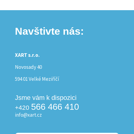
Navštivte nás:
XART s.r.o.
Novosady 40
594 01 Velké Meziříčí
Jsme vám k dispozici
566 466 410
+420
info@xart.cz