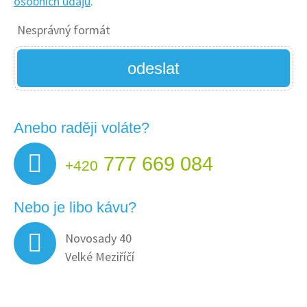
osobních údajů
.
Nesprávný formát
odeslat
Anebo raději voláte?
777 669 084
+420
Nebo je libo kávu?
Novosady 40
Velké Meziříčí