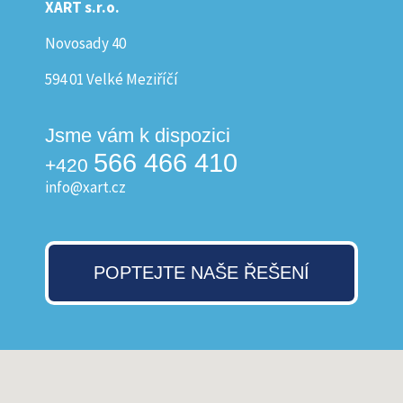
XART s.r.o.
Novosady 40
594 01 Velké Meziříčí
Jsme vám k dispozici
566 466 410
+420
info@xart.cz
POPTEJTE NAŠE ŘEŠENÍ