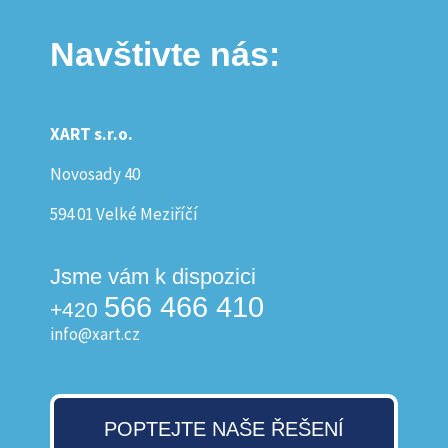
Navštivte nás:
XART s.r.o.
Novosady 40
594 01 Velké Meziříčí
Jsme vám k dispozici
566 466 410
+420
info@xart.cz
POPTEJTE NAŠE ŘEŠENÍ