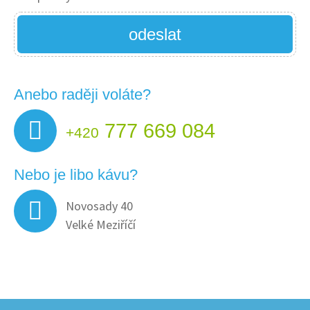
odeslat
Anebo raději voláte?
777 669 084
+420
Nebo je libo kávu?
Novosady 40
Velké Meziříčí