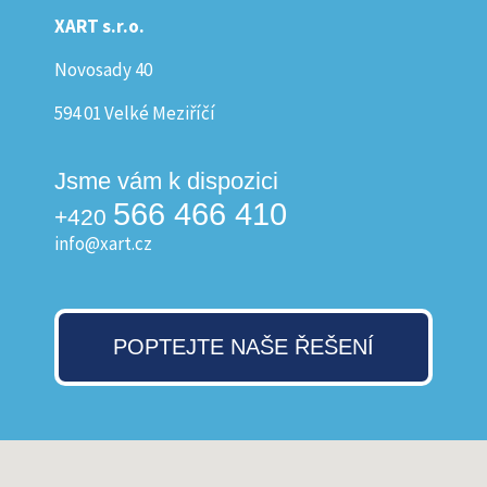
XART s.r.o.
Novosady 40
594 01 Velké Meziříčí
Jsme vám k dispozici
566 466 410
+420
info@xart.cz
POPTEJTE NAŠE ŘEŠENÍ