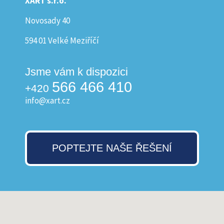
XART s.r.o.
Novosady 40
594 01 Velké Meziříčí
Jsme vám k dispozici
566 466 410
+420
info@xart.cz
POPTEJTE NAŠE ŘEŠENÍ