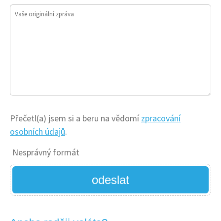
Vaše originální zpráva
Přečetl(a) jsem si a beru na vědomí
zpracování
osobních údajů
.
Nesprávný formát
odeslat