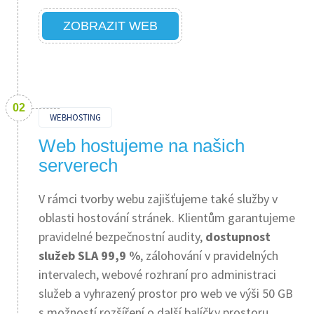
ZOBRAZIT WEB
WEBHOSTING
Web hostujeme na našich
serverech
V rámci tvorby webu zajišťujeme také služby v
oblasti hostování stránek. Klientům garantujeme
pravidelné bezpečnostní audity,
dostupnost
služeb SLA 99,9 %
, zálohování v pravidelných
intervalech, webové rozhraní pro administraci
služeb a vyhrazený prostor pro web ve výši 50 GB
s možností rozšíření o další balíčky prostoru