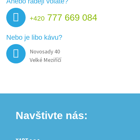
Anebo raději voláte?
777 669 084
+420
Nebo je libo kávu?
Novosady 40
Velké Meziříčí
Navštivte nás: