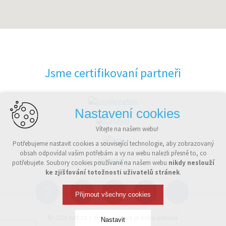
Jsme certifikovaní partneři
Nastavení cookies
Vítejte na našem webu!
Potřebujeme nastavit cookies a související technologie, aby zobrazovaný
obsah odpovídal vašim potřebám a vy na webu nalezli přesně to, co
potřebujete. Soubory cookies používané na našem webu
nikdy neslouží
ke zjišťování totožnosti uživatelů stránek
.
Přijmout všechny cookies
© 2026
xart.cz
Doba webová je doba webová
Nastavit