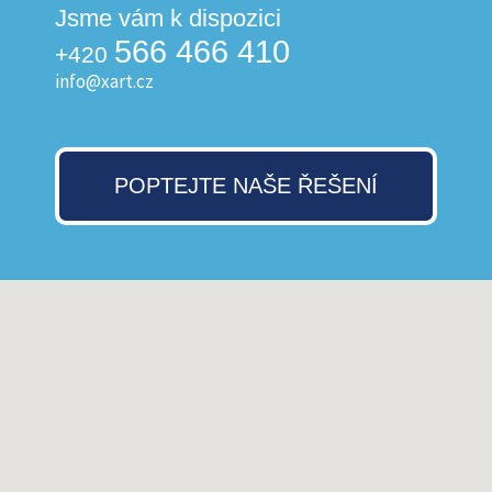
Jsme vám k dispozici
566 466 410
+420
info@xart.cz
POPTEJTE NAŠE ŘEŠENÍ