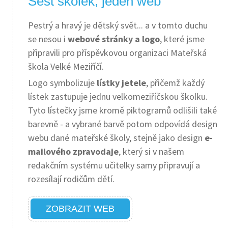
Šest školek, jeden web
Pestrý a hravý je dětský svět... a v tomto duchu
se nesou i
webové stránky a logo
, které jsme
připravili pro příspěvkovou organizaci Mateřská
škola Velké Meziříčí.
Logo symbolizuje
lístky jetele
, přičemž každý
lístek zastupuje jednu velkomeziříčskou školku.
Tyto lístečky jsme kromě piktogramů odlišili také
barevně - a vybrané barvě potom odpovídá design
webu dané mateřské školy, stejně jako design
e-
mailového zpravodaje
, který si v našem
redakčním systému učitelky samy připravují a
rozesílají rodičům dětí.
ZOBRAZIT WEB