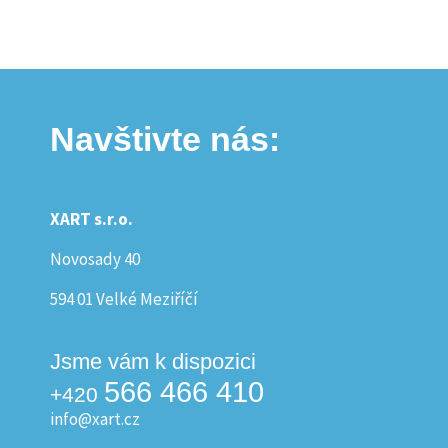
Navštivte nás:
XART s.r.o.
Novosady 40
594 01 Velké Meziříčí
Jsme vám k dispozici
566 466 410
+420
info@xart.cz