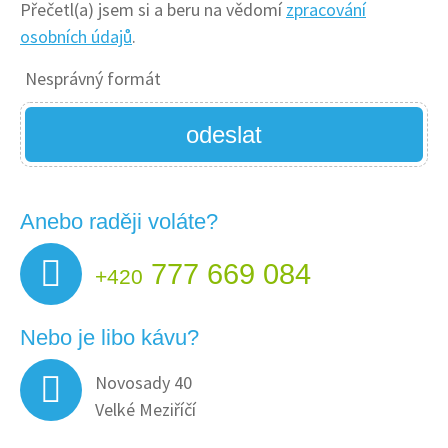
Přečetl(a) jsem si a beru na vědomí
zpracování
osobních údajů
.
Nesprávný formát
odeslat
Anebo raději voláte?
777 669 084
+420
Nebo je libo kávu?
Novosady 40
Velké Meziříčí