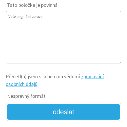
Tato položka je povinná
Vaše originální zpráva
Přečetl(a) jsem si a beru na vědomí
zpracování
osobních údajů
.
Nesprávný formát
odeslat