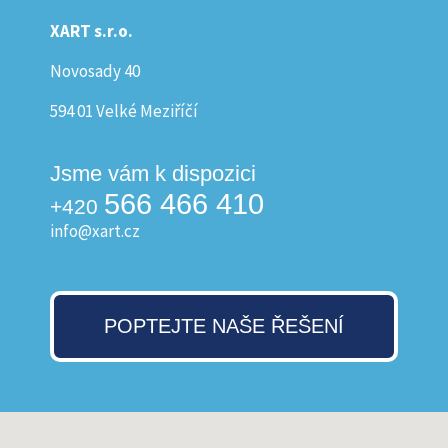
XART s.r.o.
Novosady 40
594 01 Velké Meziříčí
Jsme vám k dispozici
566 466 410
+420
info@xart.cz
POPTEJTE NAŠE ŘEŠENÍ