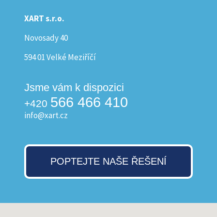
XART s.r.o.
Novosady 40
594 01 Velké Meziříčí
Jsme vám k dispozici
566 466 410
+420
info@xart.cz
POPTEJTE NAŠE ŘEŠENÍ