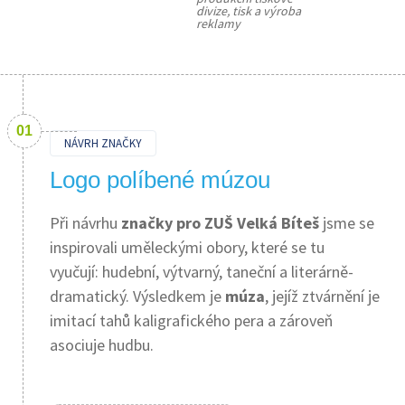
divize, tisk a výroba 
reklamy
NÁVRH ZNAČKY
Logo políbené múzou
Při návrhu
značky pro ZUŠ Velká Bíteš
jsme se
inspirovali uměleckými obory, které se tu
vyučují: hudební, výtvarný, taneční a literárně-
dramatický. Výsledkem je
múza
, jejíž ztvárnění je
imitací tahů kaligrafického pera a zároveň
asociuje hudbu.