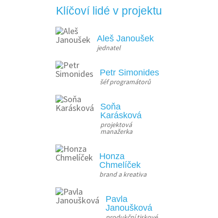
Klíčoví lidé v projektu
Aleš Janoušek
jednatel
Petr Simonides
šéf programátorů
Soňa
Karásková
projektová 
manažerka
Honza
Chmelíček
brand a kreativa
Pavla
Janoušková
produkční tiskové 